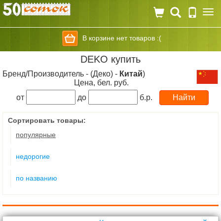
Togg
navi
В корзине нет товаров :(
DEKO купить
Бренд/Производитель - (Деко) -
Китай
)
Цена, бел. руб.
от
до
б.р.
Сортировать товары:
популярные
недорогие
по названию