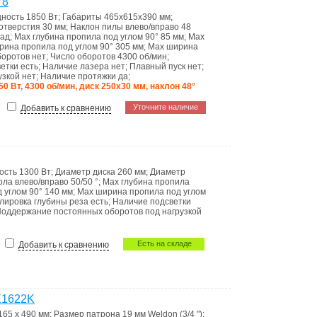
78
ность
1850 Вт
;
Габариты
465х615х390 мм
;
 отверстия
30 мм
;
Наклон пилы влево/вправо
48
рад
;
Max глубина пропила под углом 90°
85 мм
;
Max
рина пропила под углом 90°
305 мм
;
Max ширина
боротов
нет
;
Число оборотов
4300 об/мин
;
ветки
есть
;
Наличие лазера
нет
;
Плавный пуск
нет
;
узкой
нет
;
Наличие протяжки
да
;
50 Вт, 4300 об/мин, диск 250х30 мм, наклон 48°
Уточните наличие
Добавить к сравнению
ость
1300 Вт
;
Диаметр диска
260 мм
;
Диаметр
ола влево/вправо
50/50 °
;
Max глубина пропила
 углом 90°
140 мм
;
Max ширина пропила под углом
улировка глубины реза
есть
;
Наличие подсветки
оддержание постоянных оборотов под нагрузкой
Есть на складе
Добавить к сравнению
E1622K
165 x 490 мм
;
Размер патрона
19 мм Weldon (3/4 ")
;