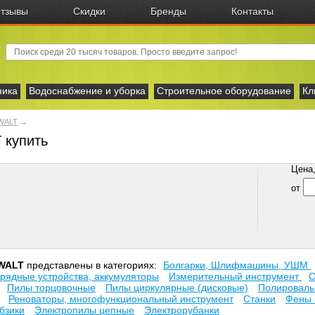
тзывы
Скидки
Бренды
Контакты
ника
Водоснабжение и уборка
Строительное оборудование
Кл
WALT
→
 купить
Цена, 
от
WALT
представлены в категориях:
Болгарки, Шлифмашины, УШМ
рядные устройства, аккумуляторы
Измерительный инструмент
О
Пилы торцовочные
Пилы циркулярные (дисковые)
Полировал
Реноваторы, многофункциональный инструмент
Станки
Фены 
бзики
Электропилы цепные
Электрорубанки