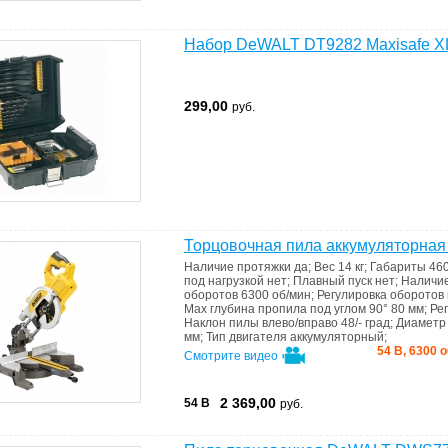
Набор DeWALT DT9282 Maxisafe X
299,00
руб.
Торцовочная пила аккумуляторна
Наличие протяжки
да
;
Вес
14 кг
;
Габариты
46
под нагрузкой
нет
;
Плавный пуск
нет
;
Наличи
оборотов
6300 об/мин
;
Регулировка оборотов
Max глубина пропила под углом 90°
80 мм
;
Ре
Наклон пилы влево/вправо
48/- град
;
Диаметр
мм
;
Тип двигателя
аккумуляторный
;
54 В, 6300 
Смотрите видео
2 369,00
54 В
руб.