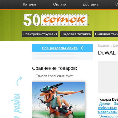
Каталог
Оплата
Доставка
О
Электроинструмент
Садовая техника
Силовая тех
Главная
→
De
Все разделы сайта
DeWALT
Сравнение товаров:
Список сравнения пуст
Товары
De
Дрели
За
сабельные
материалы
Электроло