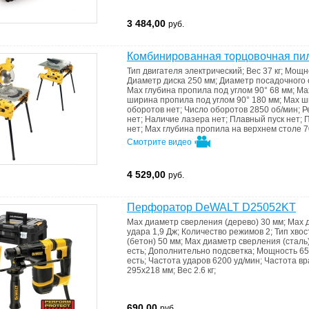
3 484,00
руб.
Комбинированная торцовочная п
Тип двигателя
электрический
;
Вес
37 кг
;
Мощн
Диаметр диска
250 мм
;
Диаметр посадочного
Max глубина пропила под углом 90°
68 мм
;
Ma
ширина пропила под углом 90°
180 мм
;
Max ш
оборотов
нет
;
Число оборотов
2850 об/мин
;
Р
нет
;
Наличие лазера
нет
;
Плавный пуск
нет
;
П
нет
;
Мах глубина пропила на верхнем столе
7
Смотрите видео
4 529,00
руб.
Перфоратор DeWALT D25052KT
Мах диаметр сверления (дерево)
30 мм
;
Max 
удара
1,9 Дж
;
Количество режимов
2
;
Тип хво
(бетон)
50 мм
;
Мах диаметр сверления (сталь
есть
;
Дополнительно
подсветка
;
Мощность
65
есть
;
Частота ударов
6200 уд/мин
;
Частота вр
295х218 мм
;
Вес
2.6 кг
;
690,00
руб.