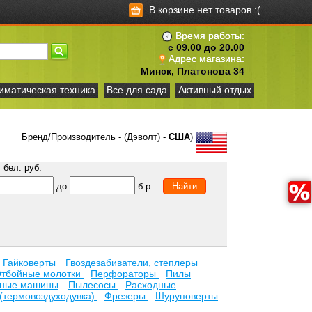
В корзине нет товаров :(
Время работы:
с 09.00 до 20.00
Адрес магазина:
Минск, Платонова 34
иматическая техника
Все для сада
Активный отдых
Бренд/Производитель - (Дэволт) -
США
)
бел. руб.
до
б.р.
Гайковерты
Гвоздезабиватели, степлеры
тбойные молотки
Перфораторы
Пилы
ьные машины
Пылесосы
Расходные
(термовоздуходувка)
Фрезеры
Шуруповерты