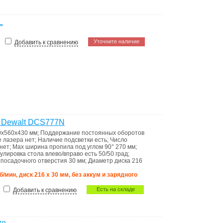
L
Уточните наличие
Добавить к сравнению
я Dewalt DCS777N
0x560x430 мм
;
Поддержание постоянных оборотов
е лазера
нет
;
Наличие подсветки
есть
;
Число
нет
;
Max ширина пропила под углом 90°
270 мм
;
гулировка стола влево/вправо
есть 50/50 град
;
 посадочного отверстия
30 мм
;
Диаметр диска
216
об/мин, диск 216 х 30 мм, без аккум и зарядного
Есть на складе
Добавить к сравнению