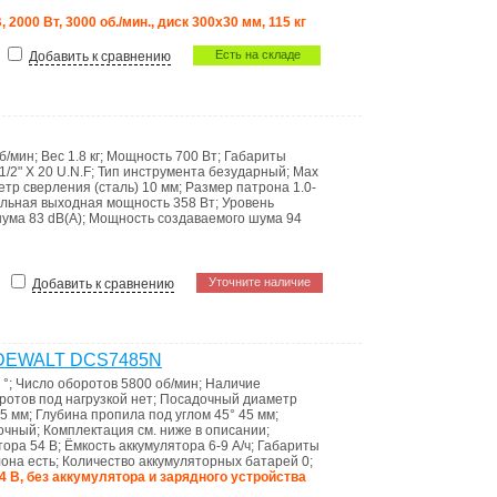
, 2000 Вт, 3000 об./мин., диск 300х30 мм, 115 кг
Есть на складе
Добавить к сравнению
б/мин
;
Вес
1.8 кг
;
Мощность
700 Вт
;
Габариты
1/2" X 20 U.N.F
;
Тип инструмента
безударный
;
Мах
етр сверления (сталь)
10 мм
;
Размер патрона
1.0-
льная выходная мощность
358 Вт
;
Уровень
шума
83 dB(A)
;
Мощность создаваемого шума
94
Уточните наличие
Добавить к сравнению
я DEWALT DCS7485N
 °
;
Число оборотов
5800 об/мин
;
Наличие
отов под нагрузкой
нет
;
Посадочный диаметр
5 мм
;
Глубина пропила под углом 45°
45 мм
;
очный
;
Комплектация
см. ниже в описании
;
тора
54 В
;
Ёмкость аккумулятора
6-9 А/ч
;
Габариты
лона
есть
;
Количество аккумуляторных батарей
0
;
4 В, без аккумулятора и зарядного устройства