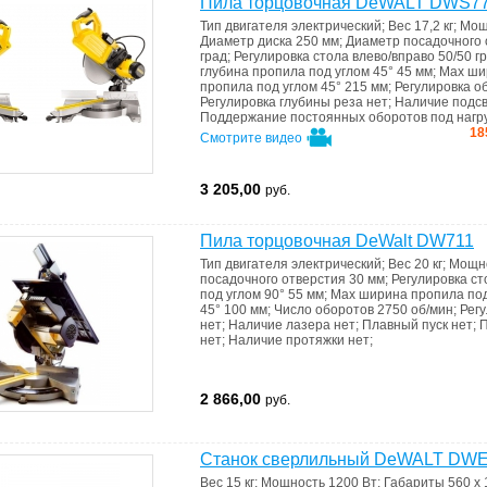
Пила торцовочная DeWALT DWS7
Тип двигателя
электрический
;
Вес
17,2 кг
;
Мощ
Диаметр диска
250 мм
;
Диаметр посадочного
град
;
Регулировка стола влево/вправо
50/50 г
глубина пропила под углом 45°
45 мм
;
Max ши
пропила под углом 45°
215 мм
;
Регулировка о
Регулировка глубины реза
нет
;
Наличие подс
Поддержание постоянных оборотов под нагр
18
Смотрите видео
3 205,00
руб.
Пила торцовочная DeWalt DW711
Тип двигателя
электрический
;
Вес
20 кг
;
Мощн
посадочного отверстия
30 мм
;
Регулировка ст
под углом 90°
55 мм
;
Max ширина пропила под
45°
100 мм
;
Число оборотов
2750 об/мин
;
Рег
нет
;
Наличие лазера
нет
;
Плавный пуск
нет
;
П
нет
;
Наличие протяжки
нет
;
2 866,00
руб.
Станок сверлильный DeWALT DW
Вес
15 кг
;
Мощность
1200 Вт
;
Габариты
560 x 