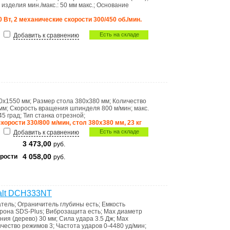
изделия мин./макс.:
50 мм макс.
;
Основание
0 Вт, 2 механические скорости 300/450 об./мин.
Есть на складе
Добавить к сравнению
0х1550 мм
;
Размер стола
380x380 мм
;
Количество
мм
;
Скорость вращения шпинделя
800 м/мин
;
макс.
45 град
;
Тип станка
отрезной
;
 скорости 330/800 м/мин, стол 380х380 мм, 23 кг
Есть на складе
Добавить к сравнению
3 473,00
руб.
4 058,00
рости
руб.
alt DCH333NT
атель
;
Ограничитель глубины
есть
;
Емкость
трона
SDS-Plus
;
Виброзащита
есть
;
Мах диаметр
ния (дерево)
30 мм
;
Сила удара
3.5 Дж
;
Max
ичество режимов
3
;
Частота ударов
0-4480 уд/мин
;