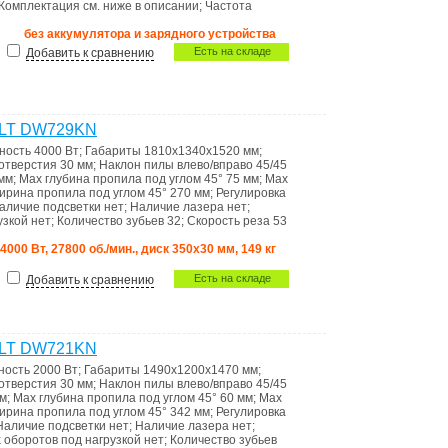
Комплектация
см. ниже в описании
;
Частота
без аккумулятора и зарядного устройства
Есть на складе
Добавить к сравнению
ALT DW729KN
ность
4000 Вт
;
Габариты
1810х1340х1520 мм
;
 отверстия
30 мм
;
Наклон пилы влево/вправо
45/45
мм
;
Max глубина пропила под углом 45°
75 мм
;
Max
ирина пропила под углом 45°
270 мм
;
Регулировка
аличие подсветки
нет
;
Наличие лазера
нет
;
узкой
нет
;
Количество зубьев
32
;
Скорость реза
53
 4000 Вт, 27800 об./мин., диск 350х30 мм, 149 кг
Есть на складе
Добавить к сравнению
ALT DW721KN
ность
2000 Вт
;
Габариты
1490x1200x1470 мм
;
 отверстия
30 мм
;
Наклон пилы влево/вправо
45/45
мм
;
Max глубина пропила под углом 45°
60 мм
;
Max
ирина пропила под углом 45°
342 мм
;
Регулировка
Наличие подсветки
нет
;
Наличие лазера
нет
;
оборотов под нагрузкой
нет
;
Количество зубьев