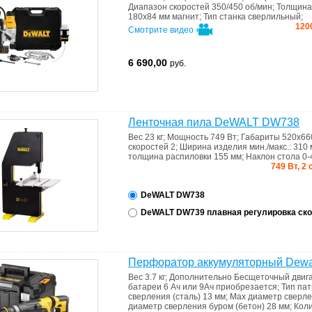
Диапазон скоростей
350/450 об/мин
;
Толщина 
180х84 мм магнит
;
Тип станка
сверлильный
;
120
Смотрите видео
6 690,00
руб.
Ленточная пила DeWALT DW738
Вес
23 кг
;
Мощность
749 Вт
;
Габариты
520х66
скоростей
2
;
Ширина изделия мин./макс.:
310 
толщина распиловки
155 мм
;
Наклон стола
0-
749 Вт, 2
DeWALT DW738
DeWALT DW739 плавная регулировка ско
Перфоратор аккумуляторный Dew
Вес
3.7 кг
;
Дополнительно
Бесщеточный двиг
батареи
6 Ач или 9Ач приобрезается
;
Тип па
сверления (сталь)
13 мм
;
Мах диаметр сверле
диаметр сверления буром (бетон)
28 мм
;
Кол