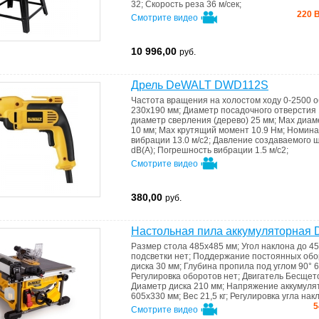
32
;
Скорость реза
36 м/сек
;
220 В
Смотрите видео
10 996,00
руб.
Дрель DeWALT DWD112S
Частота вращения на холостом ходу
0-2500 о
230х190 мм
;
Диаметр посадочного отверстия
диаметр сверления (дерево)
25 мм
;
Мах диам
10 мм
;
Max крутящий момент
10.9 Нм
;
Номина
вибрации
13.0 м/с2
;
Давление создаваемого 
dB(A)
;
Погрешность вибрации
1.5 м/с2
;
Смотрите видео
380,00
руб.
Настольная пила аккумуляторна
Размер стола
485х485 мм
;
Угол наклона
до 45
подсветки
нет
;
Поддержание постоянных обор
диска
30 мм
;
Глубина пропила под углом 90°
6
Регулировка оборотов
нет
;
Двигатель
Бесщет
Диаметр диска
210 мм
;
Напряжение аккумуля
605х330 мм
;
Вес
21,5 кг
;
Регулировка угла нак
5
Смотрите видео