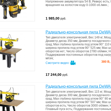
Напряжение аккумулятора
54 В
;
Реверс
есть
;
вращения на холостом ходу
0-1000 об./мин.
;
1 985,00
руб.
Радиально-консольная пила DeW
Тип двигателя
электрический
;
Вес
149 кг
;
Мощ
Диаметр диска
350 мм
;
Диаметр посадочного
град
;
Max глубина пропила под углом 90°
110 
ширина пропила под углом 90°
525 мм
;
Max ш
оборотов
нет
;
Число оборотов
2780 об/мин
;
Н
Поддержание постоянных оборотов под нагр
м/сек
;
380 В,
Смотрите видео
17 244,00
руб.
Радиально-консольная пила DeW
Тип двигателя
электрический
;
Вес
115 кг
;
Мощ
Диаметр диска
300 мм
;
Диаметр посадочного
град
;
Max глубина пропила под углом 90°
90 
ширина пропила под углом 90°
507 мм
;
Max ш
оборотов
есть
;
Число оборотов
3000 об/мин
;
Плавный пуск
есть
;
Поддержание постоянных 