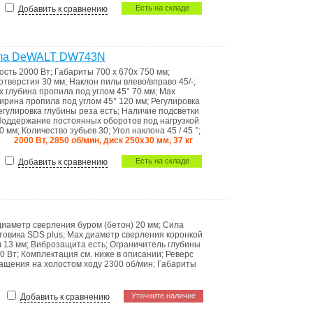
Есть на складе
Добавить к сравнению
ила DeWALT DW743N
ость
2000 Вт
;
Габариты
700 x 670x 750 мм
;
 отверстия
30 мм
;
Наклон пилы влево/вправо
45/-
;
x глубина пропила под углом 45°
70 мм
;
Max
ирина пропила под углом 45°
120 мм
;
Регулировка
егулировка глубины реза
есть
;
Наличие подсветки
оддержание постоянных оборотов под нагрузкой
0 мм
;
Количество зубьев
30
;
Угол наклона
45 / 45 °
;
2000 Вт, 2850 об/мин, диск 250х30 мм, 37 кг
Есть на складе
Добавить к сравнению
диаметр сверления буром (бетон)
20 мм
;
Сила
стовика
SDS plus
;
Max диаметр сверления коронкой
)
13 мм
;
Виброзащита
есть
;
Ограничитель глубины
0 Вт
;
Комплектация
см. ниже в описании
;
Реверс
ащения на холостом ходу
2300 об/мин
;
Габариты
Уточните наличие
Добавить к сравнению