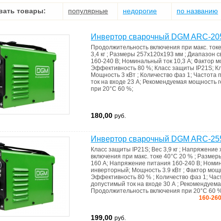
вать товары:
популярные
недорогие
по названию
Инвертор сварочный DGM ARC-20
Продолжительность включения при макс. ток
3,4 кг
;
Размеры
257х120х193 мм
;
Диапазон с
160-240 В
;
Номинальный ток
10,3 А
;
Фактор 
Эффективность
80 %
;
Класс защиты
IP21S
;
К
Мощность
3 кВт
;
Количество фаз
1
;
Частота 
ток на входе
23 А
;
Рекомендуемая мощность 
при 20°C
60 %
;
180,00
руб.
Инвертор сварочный DGM ARC-25
Класс защиты
IP21S
;
Вес
3,9 кг
;
Напряжение 
включения при макс. токе 40°C
20 %
;
Размер
160 А
;
Напряжение питания
160-240 В
;
Номин
инверторный
;
Мощность
3.9 кВт
;
Фактор мощ
Эффективность
80 %
;
Количество фаз
1
;
Час
допустимый ток на входе
30 А
;
Рекомендуема
Продолжительность включения при 20°C
60 
160-260
199,00
руб.