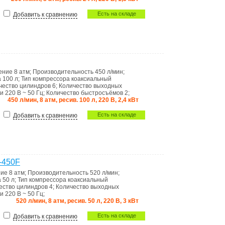
Есть на складе
Добавить к сравнению
ление
8 атм
;
Производительность
450 л/мин
;
а
100 л
;
Тип компрессора
коаксиальный
чество цилиндров
6
;
Количество выходных
ти
220 В ~ 50 Гц
;
Количество быстросъёмов
2
;
450 л/мин, 8 атм, ресив. 100 л, 220 В, 2,4 кВт
Есть на складе
Добавить к сравнению
-450F
ние
8 атм
;
Производительность
520 л/мин
;
а
50 л
;
Тип компрессора
коаксиальный
ество цилиндров
4
;
Количество выходных
ти
220 В ~ 50 Гц
;
520 л/мин, 8 атм, ресив. 50 л, 220 В, 3 кВт
Есть на складе
Добавить к сравнению