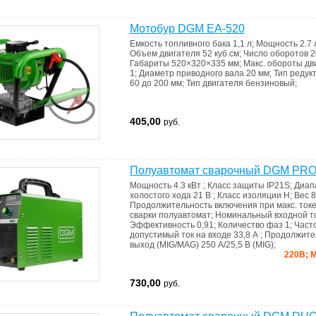
Мотобур DGM EA-520
Емкость топливного бака
1,1 л
;
Мощность
2.7 
Объем двигателя
52 куб.см
;
Число оборотов
2
Габариты
520×320×335 мм
;
Макс. обороты дв
1
;
Диаметр приводного вала
20 мм
;
Тип редук
60 до 200 мм
;
Тип двигателя
бензиновый
;
405,00
руб.
Полуавтомат сварочный DGM PR
Мощность
4.3 кВт
;
Класс защиты
IP21S
;
Диап
холостого хода
21 В
;
Класс изоляции
H
;
Вес
8
Продолжительность включения при макс. ток
сварки
полуавтомат
;
Номинальный входной то
Эффективность
0,91
;
Количество фаз
1
;
Част
допустимый ток на входе
33,8 А
;
Продолжите
выход (MIG/MAG)
250 A/25,5 В (МIG)
;
220В; 
730,00
руб.