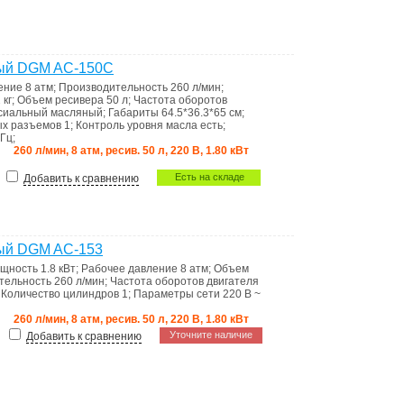
ный DGM AC-150C
ление
8 атм
;
Производительность
260 л/мин
;
 кг
;
Объем ресивера
50 л
;
Частота оборотов
сиальный масляный
;
Габариты
64.5*36.3*65 см
;
ых разъемов
1
;
Контроль уровня масла
есть
;
 Гц
;
260 л/мин, 8 атм, ресив. 50 л, 220 В, 1.80 кВт
Есть на складе
Добавить к сравнению
ый DGM AC-153
щность
1.8 кВт
;
Рабочее давление
8 атм
;
Объем
тельность
260 л/мин
;
Частота оборотов двигателя
;
Количество цилиндров
1
;
Параметры сети
220 В ~
260 л/мин, 8 атм, ресив. 50 л, 220 В, 1.80 кВт
Уточните наличие
Добавить к сравнению