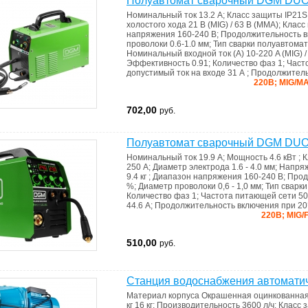
Полуавтомат сварочный DGM DU
Номинальный ток
13.2 А
;
Класс защиты
IP21S
холостого хода
21 В (MIG) / 63 В (MMA)
;
Класс
напряжения
160-240 В
;
Продолжительность в
проволоки
0.6-1.0 мм
;
Тип сварки
полуавтомат
Номинальный входной ток (А)
10-220 A (MIG) 
Эффективность
0.91
;
Количество фаз
1
;
Част
допустимый ток на входе
31 А
;
Продолжитель
220В; MIG/M
702,00
руб.
Полуавтомат сварочный DGM DU
Номинальный ток
19.9 A
;
Мощность
4.6 кВт
;
К
250 А
;
Диаметр электрода
1.6 - 4.0 мм
;
Напряж
9.4 кг
;
Диапазон напряжения
160-240 В
;
Прод
%
;
Диаметр проволоки
0,6 - 1,0 мм
;
Тип сварк
Количество фаз
1
;
Частота питающей сети
50
44.6 А
;
Продолжительность включения при 2
220В; MIG/
510,00
руб.
Станция водоснабжения автомати
Материал корпуса
Окрашенная оцинкованная
кг
16 кг
;
Производительность
3600 л/ч
;
Класс 