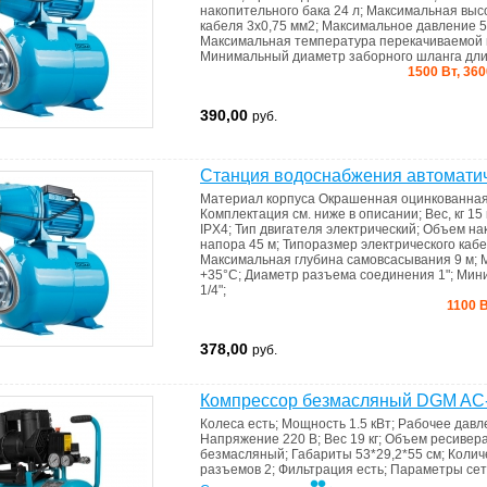
накопительного бака
24 л
;
Максимальная выс
кабеля
3х0,75 мм2
;
Максимальное давление
5
Максимальная температура перекачиваемой
Минимальный диаметр заборного шланга дли
1500 Вт, 360
390,00
руб.
Станция водоснабжения автомати
Материал корпуса
Окрашенная оцинкованная
Комплектация
см. ниже в описании
;
Вес, кг
15 
IPX4
;
Тип двигателя
электрический
;
Объем на
напора
45 м
;
Типоразмер электрического каб
Максимальная глубина самовсасывания
9 м
;
+35°С
;
Диаметр разъема соединения
1"
;
Мини
1/4"
;
1100 В
378,00
руб.
Компрессор безмасляный DGM AC
Колеса
есть
;
Мощность
1.5 кВт
;
Рабочее дав
Напряжение
220 В
;
Вес
19 кг
;
Объем ресивер
безмасляный
;
Габариты
53*29,2*55 см
;
Колич
разъемов
2
;
Фильтрация
есть
;
Параметры се