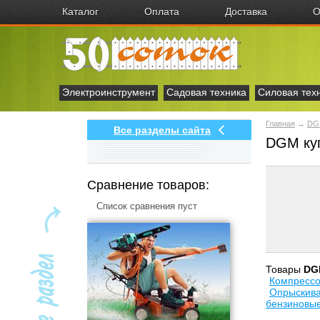
Каталог
Оплата
Доставка
О
Электроинструмент
Садовая техника
Силовая тех
Главная
→
DG
Все разделы сайта
DGM ку
Сравнение товаров:
Список сравнения пуст
Товары
DG
Компресс
Опрыскива
бензиновы