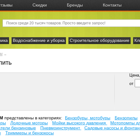
тзывы
Скидки
Бренды
Контакты
ника
Водоснабжение и уборка
Строительное оборудование
Кл
M
→
пить
Цена, 
от
M
представлены в категориях:
Бензобуры, мотобуры
Бензопилы
оры
Лодочные моторы
Мойки высокого давления
Мотопомпы дл
тели бензиновые
Пневмоинструмент
Садовые насосы и фонта
е
Триммеры и бензокосы