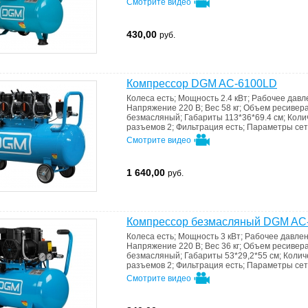
Смотрите видео
430,00
руб.
Компрессор DGM AC-6100LD
Колеса
есть
;
Мощность
2.4 кВт
;
Рабочее дав
Напряжение
220 В
;
Вес
58 кг
;
Объем ресивер
безмасляный
;
Габариты
113*36*69.4 см
;
Коли
разъемов
2
;
Фильтрация
есть
;
Параметры се
Смотрите видео
1 640,00
руб.
Компрессор безмасляный DGM AC
Колеса
есть
;
Мощность
3 кВт
;
Рабочее давле
Напряжение
220 В
;
Вес
36 кг
;
Объем ресивер
безмасляный
;
Габариты
53*29,2*55 см
;
Колич
разъемов
2
;
Фильтрация
есть
;
Параметры се
Смотрите видео