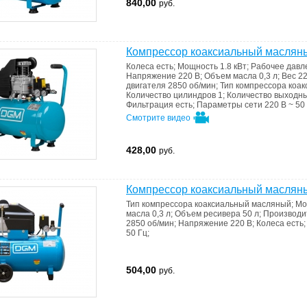
840,00
руб.
Компрессор коаксиальный масля
Колеса
есть
;
Мощность
1.8 кВт
;
Рабочее дав
Напряжение
220 В
;
Объем масла
0,3 л
;
Вес
22
двигателя
2850 об/мин
;
Тип компрессора
коак
Количество цилиндров
1
;
Количество выходн
Фильтрация
есть
;
Параметры сети
220 В ~ 50
Смотрите видео
428,00
руб.
Компрессор коаксиальный маслян
Тип компрессора
коаксиальный масляный
;
Мо
масла
0,3 л
;
Объем ресивера
50 л
;
Производи
2850 об/мин
;
Напряжение
220 В
;
Колеса
есть
50 Гц
;
504,00
руб.