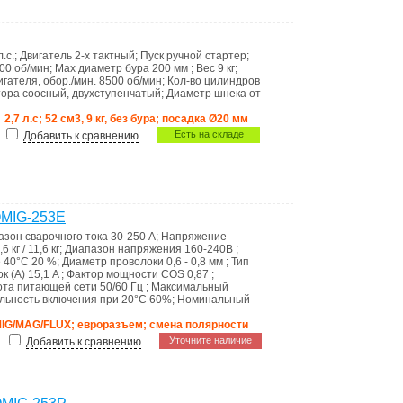
л.с.
;
Двигатель
2-х тактный
;
Пуск
ручной стартер
;
00 об/мин
;
Мах диаметр бура
200 мм
;
Вес
9 кг
;
игателя, обор./мин.
8500 об/мин
;
Кол-во цилиндров
тора
соосный, двухступенчатый
;
Диаметр шнека
от
2,7 л.с; 52 см3, 9 кг, без бура; посадка Ø20 мм
Есть на складе
Добавить к сравнению
OMIG-253E
азон сварочного тока
30-250 А
;
Напряжение
,6 кг / 11,6 кг
;
Диапазон напряжения
160-240В
;
е 40°C
20 %
;
Диаметр проволоки
0,6 - 0,8 мм
;
Тип
к (А)
15,1 A
;
Фактор мощности
COS 0,87
;
ота питающей сети
50/60 Гц
;
Максимальный
льность включения при 20°C
60%
;
Номинальный
MIG/MAG/FLUX; евроразъем; смена полярности
Уточните наличие
Добавить к сравнению