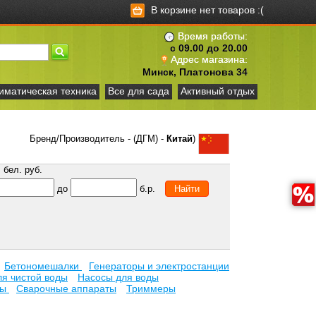
В корзине нет товаров :(
Время работы:
с 09.00 до 20.00
Адрес магазина:
Минск, Платонова 34
иматическая техника
Все для сада
Активный отдых
Бренд/Производитель - (ДГМ) -
Китай
)
бел. руб.
до
б.р.
Бетономешалки
Генераторы и электростанции
я чистой воды
Насосы для воды
ны
Сварочные аппараты
Триммеры