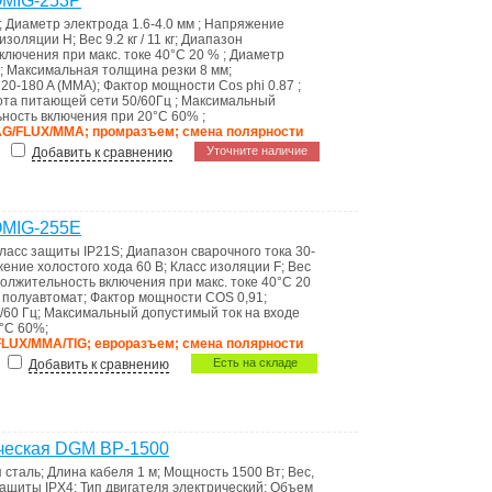
OMIG-253P
;
Диаметр электрода
1.6-4.0 мм
;
Напряжение
 изоляции
H
;
Вес
9.2 кг / 11 кг
;
Диапазон
ключения при макс. токе 40°C
20 %
;
Диаметр
;
Максимальная толщина резки
8 мм
;
/ 20-180 A (MMA)
;
Фактор мощности
Cos phi 0.87
;
ота питающей сети
50/60Гц
;
Максимальный
ность включения при 20°C
60%
;
AG/FLUX/MMA; промразъем; смена полярности
Уточните наличие
Добавить к сравнению
OMIG-255E
ласс защиты
IP21S
;
Диапазон сварочного тока
30-
ение холостого хода
60 В
;
Класс изоляции
F
;
Вес
олжительность включения при макс. токе 40°C
20
и
полуавтомат
;
Фактор мощности
COS 0,91
;
/60 Гц
;
Максимальный допустимый ток на входе
0°C
60%
;
FLUX/MMA/TIG; евроразъем; смена полярности
Есть на складе
Добавить к сравнению
ческая DGM BP-1500
 сталь
;
Длина кабеля
1 м
;
Мощность
1500 Вт
;
Вес,
защиты
IPX4
;
Тип двигателя
электрический
;
Объем