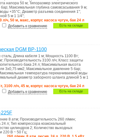
ота напора
50 м
;
Типоразмер электрического
 бар
;
Максимальная глубина самовсасывания
9 м
;
 воды
+35°С
;
Диаметр разъема соединения
1"
;
ной 5 м
1 1/4"
;
0 л/ч, 50 м, макс, корпус насоса чугун, бак 24 л
Есть на складе
Добавить к сравнению
ческая DGM BP-1100
 сталь
;
Длина кабеля
1 м
;
Мощность
1100 Вт
;
кг
;
Производительность
3100 л/ч
;
Класс защиты
копительного бака
24 л
;
Максимальная высота
еля
3х0,75 мм2
;
Максимальное давление
5 бар
;
Максимальная температура перекачиваемой воды
мальный диаметр заборного шланга длиной 5 м
1
т, 3100 л/ч, 45 м, корпус насоса чугун, бак 24 л
Есть на складе
Добавить к сравнению
-225F
ление
8 атм
;
Производительность
260 л/мин
;
а
24 л
;
Тип компрессора
коаксиальный
ество цилиндров
2
;
Количество выходных
ти
220 В ~ 50 Гц
;
260 л/мин, 8 атм, ресив. 24 л, 220 В, 1,5 кВт