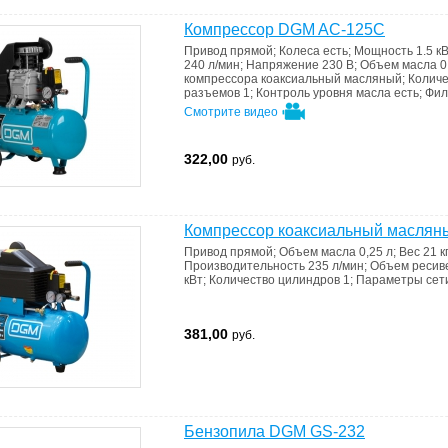
Компрессор DGM AC-125C
Привод
прямой
;
Колеса
есть
;
Мощность
1.5 к
240 л/мин
;
Напряжение
230 В
;
Объем масла
0
компрессора
коаксиальный масляный
;
Колич
разъемов
1
;
Контроль уровня масла
есть
;
Фил
Смотрите видео
322,00
руб.
Компрессор коаксиальный маслян
Привод
прямой
;
Объем масла
0,25 л
;
Вес
21 к
Производительность
235 л/мин
;
Объем ресив
кВт
;
Количество цилиндров
1
;
Параметры сет
381,00
руб.
Бензопила DGM GS-232