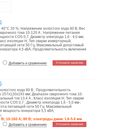
5
е 40°C
20 %
;
Напряжение холостого хода
80 В
;
Вес
варочного тока
10-120 А
;
Напряжение питания
мощности
COS 0,7
;
Диаметр электрода
1,6 - 4,0 мм
;
ласс изоляции
H
;
Тип сварки
инверторный
;
питающей сети
50 Гц
;
Максимальный допустимый
генератора
4,5 кВА
;
Продолжительность включения
Уточните наличие
Добавить к сравнению
5
холостого хода
80 В
;
Продолжительность
ы
257х120х193 мм
;
Диапазон сварочного тока
10-
альный ток
13,4 А
;
Класс изоляции
H
;
Тип сварки
ности
COS 0,7
;
Диаметр электрода
1,6 - 5,0 мм
;
тота питающей сети
50 Гц
;
Максимальный
я мощность генератора
5,5 кВА
;
%
;
 В; 10-160 А; 80 В; электроды диам. 1.6-5.0 мм
Уточните наличие
Добавить к сравнению