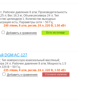
Вт
;
Рабочее давление
8 атм
;
Производительность
,25 л
;
Вес
16,3 кг
;
Объем ресивера
24 л
;
Тип
ество цилиндров
1
;
Количество выходных
ьтрация
есть
;
Параметры сети
~ 50 Гц
;
240 л/мин, 8 атм, ресив. 24 л, 220 В, 1.50 кВт
Есть на складе
Добавить к сравнению
ый DGM AC-127
г
;
Тип компрессора
коаксиальный масляный
;
ера
24 л
;
Рабочее давление
8 атм
;
Мощность
1.5
и
220 В ~ 50 Гц
;
235 л/мин, 8 атм, ресив. 24 л, 220 В, 1.50 кВт
Уточните наличие
Добавить к сравнению