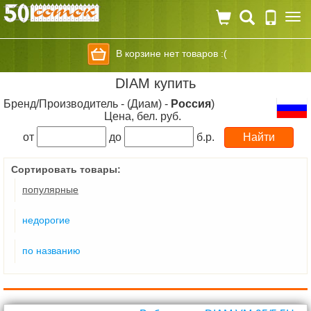
Togg
navi
В корзине нет товаров :(
DIAM купить
Бренд/Производитель - (Диам) -
Россия
)
Цена, бел. руб.
от
до
б.р.
Сортировать товары:
популярные
недорогие
по названию