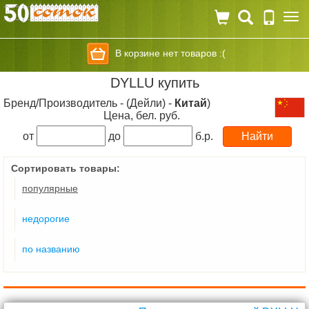
Togg
navi
В корзине нет товаров :(
DYLLU купить
Бренд/Производитель - (Дейли) -
Китай
)
Цена, бел. руб.
от
до
б.р.
Сортировать товары:
популярные
недорогие
по названию