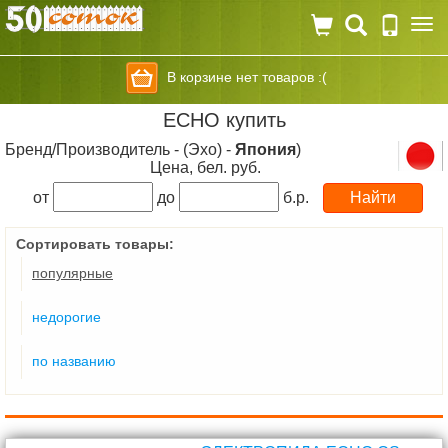
Togg
navi
В корзине нет товаров :(
ECHO купить
Бренд/Производитель - (Эхо) -
Япония
)
Цена, бел. руб.
от
до
б.р.
Сортировать товары:
популярные
недорогие
по названию