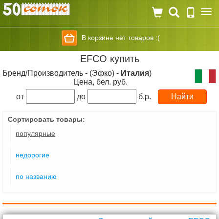
Togg
navi
В корзине нет товаров :(
EFCO купить
Бренд/Производитель - (Эфко) -
Италия
)
Цена, бел. руб.
от
до
б.р.
Сортировать товары:
популярные
недорогие
по названию