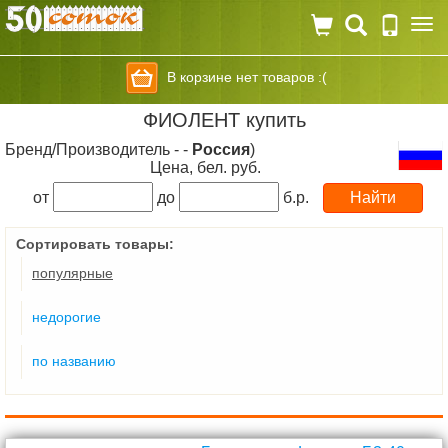
Togg
navi
В корзине нет товаров :(
ФИОЛЕНТ купить
Бренд/Производитель - -
Россия
)
Цена, бел. руб.
от
до
б.р.
Сортировать товары:
популярные
недорогие
по названию