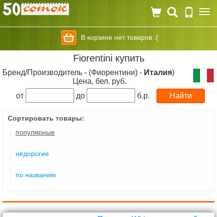
Togg
navi
В корзине нет товаров :(
Fiorentini купить
Бренд/Производитель - (Фиорентини) -
Италия
)
Цена, бел. руб.
от
до
б.р.
Сортировать товары:
популярные
недорогие
по названию