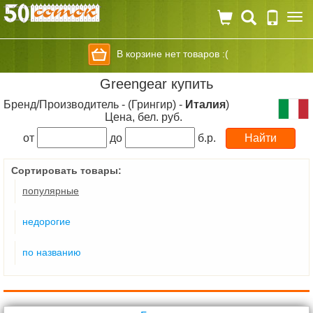
Togg
navi
В корзине нет товаров :(
Greengear купить
Бренд/Производитель - (Грингир) -
Италия
)
Цена, бел. руб.
от
до
б.р.
Сортировать товары:
популярные
недорогие
по названию