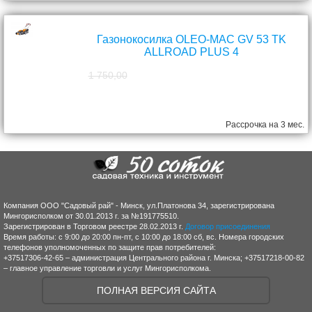
Газонокосилка OLEO-MAC GV 53 TK
ALLROAD PLUS 4
1 750,00
1 570,00
руб.
Рассрочка на 3 мес.
Компания ООО "Садовый рай" - Минск, ул.Платонова 34, зарегистрирована
Мингорисполком от 30.01.2013 г. за №191775510.
Зарегистрирован в Торговом реестре 28.02.2013 г.
Договор присоединения
Время работы: с 9:00 до 20:00 пн-пт, с 10:00 до 18:00 сб, вс. Номера городских
телефонов уполномоченных по защите прав потребителей:
+37517306-42-65 – администрация Центрального района г. Минска; +37517218-00-82
– главное управление торговли и услуг Мингорисполкома.
ПОЛНАЯ ВЕРСИЯ САЙТА