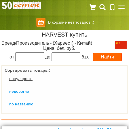
Togg
navi
В корзине нет товаров :(
HARVEST купить
Бренд/Производитель - (Харвест) -
Китай
)
Цена, бел. руб.
от
до
б.р.
Сортировать товары:
популярные
недорогие
по названию