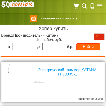
Togg
navi
В корзине нет товаров :(
Хопер купить
Бренд/Производитель - -
Китай
)
Цена, бел. руб.
от
до
б.р.
Электрический триммер KATANA
TP8000S-1
368,00
298,00
руб.
Рассрочка на 3 мес.