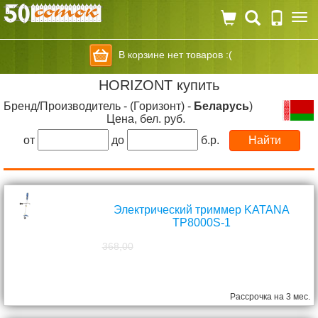
Togg
navi
В корзине нет товаров :(
HORIZONT купить
Бренд/Производитель - (Горизонт) -
Беларусь
)
Цена, бел. руб.
от
до
б.р.
Электрический триммер KATANA
TP8000S-1
368,00
298,00
руб.
Рассрочка на 3 мес.