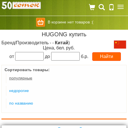
Togg
navi
В корзине нет товаров :(
HUGONG купить
Бренд/Производитель - -
Китай
)
Цена, бел. руб.
от
до
б.р.
Сортировать товары:
популярные
недорогие
по названию