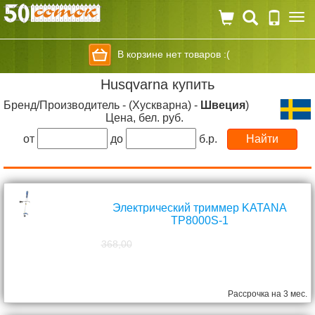
Togg
navi
В корзине нет товаров :(
Husqvarna купить
Бренд/Производитель - (Хускварна) -
Швеция
)
Цена, бел. руб.
от
до
б.р.
Электрический триммер KATANA
TP8000S-1
368,00
298,00
руб.
Рассрочка на 3 мес.