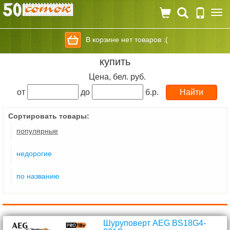
Togg
navi
В корзине нет товаров :(
купить
Цена, бел. руб.
от
до
б.р.
Сортировать товары:
популярные
недорогие
по названию
Шуруповерт AEG BS18G4-