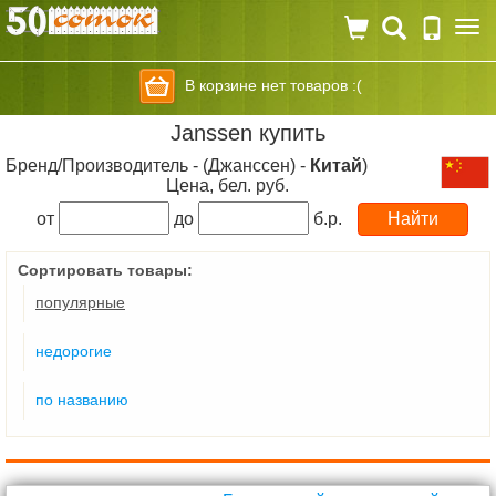
Togg
navi
В корзине нет товаров :(
Janssen купить
Бренд/Производитель - (Джанссен) -
Китай
)
Цена, бел. руб.
от
до
б.р.
Сортировать товары:
популярные
недорогие
по названию