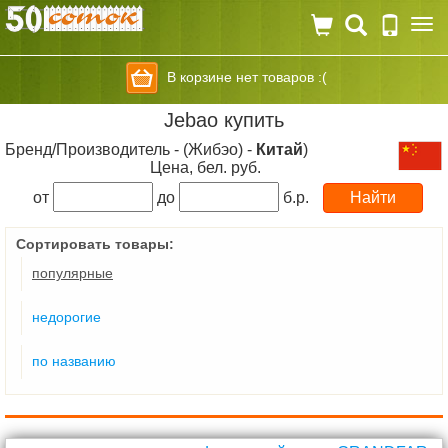
Togg
navi
В корзине нет товаров :(
Jebao купить
Бренд/Производитель - (Жибэо) -
Китай
)
Цена, бел. руб.
от
до
б.р.
Сортировать товары:
популярные
недорогие
по названию