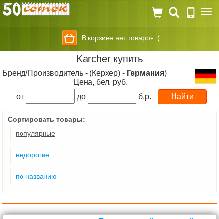
Togg
navi
В корзине нет товаров :(
Karcher купить
Бренд/Производитель - (Керхер) -
Германия
)
Цена, бел. руб.
от
до
б.р.
Сортировать товары:
популярные
недорогие
по названию