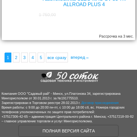
ALLROAD PLUS 4
1 750,00
1 570,00
руб.
Рассрочка на 3 мес.
вперед→
1
2
3
4
5
все сразу
Компания ООО "Садовый рай" - Минск, ул.Платонова 34, зарегистрирована
Мингорисполком от 30.01.2013 г. за №191775510.
Зарегистрирован в Торговом реестре 28.02.2013 г.
Договор присоединения
Время работы: с 9:00 до 20:00 пн-пт, с 10:00 до 18:00 сб, вс. Номера городских
телефонов уполномоченных по защите прав потребителей:
+37517306-42-65 – администрация Центрального района г. Минска; +37517218-00-82
– главное управление торговли и услуг Мингорисполкома.
ПОЛНАЯ ВЕРСИЯ САЙТА