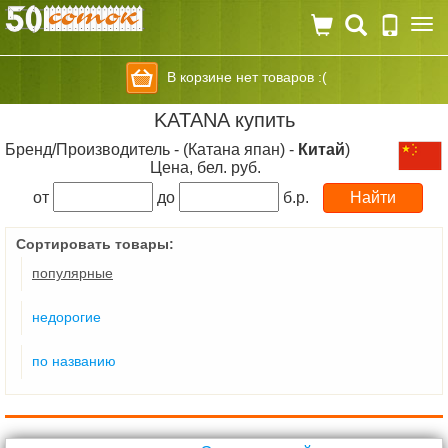
Togg
navi
В корзине нет товаров :(
KATANA купить
Бренд/Производитель - (Катана япан) -
Китай
)
Цена, бел. руб.
от
до
б.р.
Сортировать товары:
популярные
недорогие
по названию