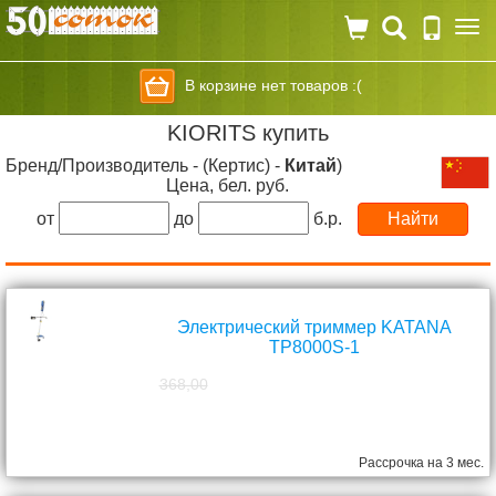
Togg
navi
В корзине нет товаров :(
KIORITS купить
Бренд/Производитель - (Кертис) -
Китай
)
Цена, бел. руб.
от
до
б.р.
Электрический триммер KATANA
TP8000S-1
368,00
298,00
руб.
Рассрочка на 3 мес.