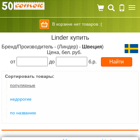
Togg
navi
В корзине нет товаров :(
Linder купить
Бренд/Производитель - (Линдер) -
Швеция
)
Цена, бел. руб.
от
до
б.р.
Сортировать товары:
популярные
недорогие
по названию