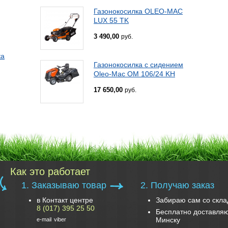
Газонокосилка OLEO-MAC
LUX 55 TK
3 490,00
руб.
ка
Газонокосилка с сидением
Oleo-Mac OM 106/24 KH
17 650,00
руб.
Как это работает
1. Заказываю товар
2. Получаю заказ
в Контакт центре
Забираю сам со скла
8 (017) 395 25 50
Бесплатно доставляю
Минску
e-mail
viber