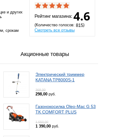
4.6
цке и других
Рейтинг магазина:
ь
(Количество голосов:
)
815
Смотреть все отзывы
ии, срокам
Акционные товары
Электрический триммер
KATANA TP8000S-1
368,00
298,00
руб.
Газонокосилка Oleo-Mac G 53
TK COMFORT PLUS
1 550,00
1 390,00
руб.