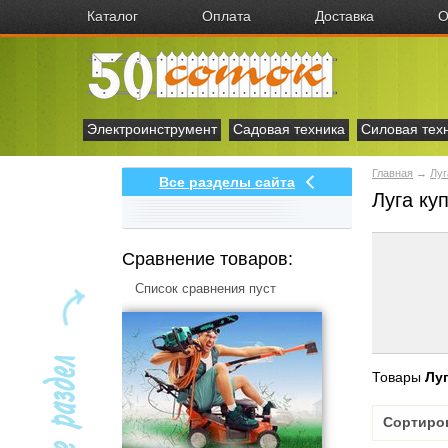
Каталог
Оплата
Доставка
О
Электроинструмент
Садовая техника
Силовая тех
Главная
→
Луг
Все разделы сайта
Луга ку
Сравнение товаров:
Список сравнения пуст
Товары
Лу
Сортиро