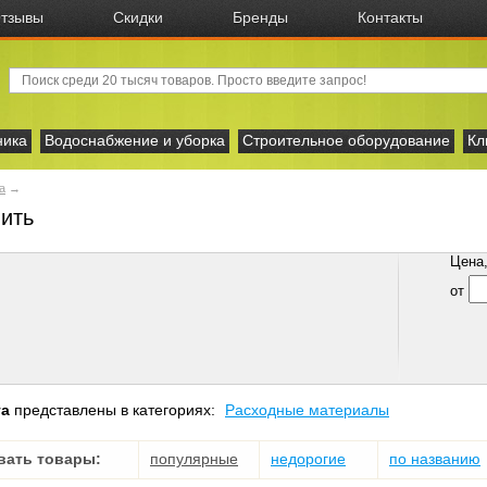
тзывы
Скидки
Бренды
Контакты
ника
Водоснабжение и уборка
Строительное оборудование
Кл
а
→
пить
Цена, 
от
га
представлены в категориях:
Расходные материалы
вать товары:
популярные
недорогие
по названию