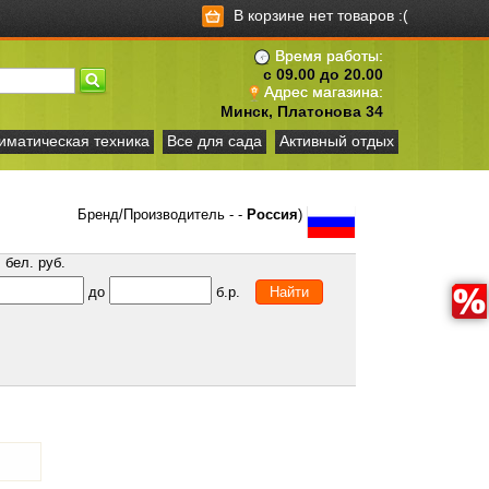
В корзине нет товаров :(
Время работы:
с 09.00 до 20.00
Адрес магазина:
Минск, Платонова 34
иматическая техника
Все для сада
Активный отдых
Бренд/Производитель - -
Россия
)
бел. руб.
до
б.р.