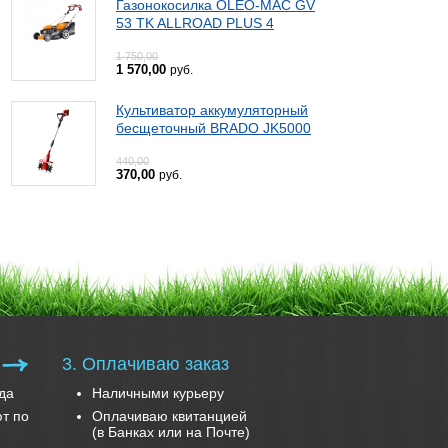
Газонокосилка OLEO-MAC GV
53 TK ALLROAD PLUS 4
1 750,00
1 570,00
руб.
Культиватор аккумуляторный
бесщеточный BRADO JK5000
440,00
370,00
руб.
3. Оплачиваю заказ
да
Наличными курьеру
т по
Оплачиваю квитанцией
(в Банках или на Почте)