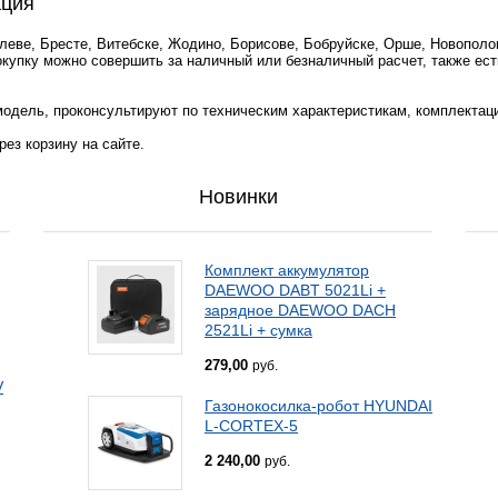
ация
илеве, Бресте, Витебске, Жодино, Борисове, Бобруйске, Орше, Новополо
окупку можно совершить за наличный или безналичный расчет, также ест
одель, проконсультируют по техническим характеристикам, комплектац
ез корзину на сайте.
Новинки
Комплект аккумулятор
DAEWOO DABT 5021Li +
зарядное DAEWOO DACH
2521Li + сумка
279,00
руб.
V
Газонокосилка-робот HYUNDAI
L-CORTEX-5
2 240,00
руб.