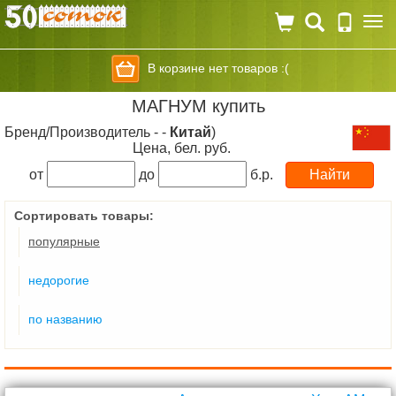
Togg
navi
В корзине нет товаров :(
МАГНУМ купить
Бренд/Производитель - -
Китай
)
Цена, бел. руб.
от
до
б.р.
Сортировать товары:
популярные
недорогие
по названию