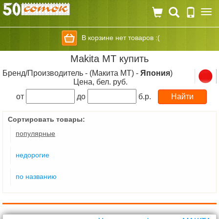
Togg
navi
В корзине нет товаров :(
Makita MT купить
Бренд/Производитель - (Макита МТ) -
Япония
)
Цена, бел. руб.
от
до
б.р.
Сортировать товары:
популярные
недорогие
по названию