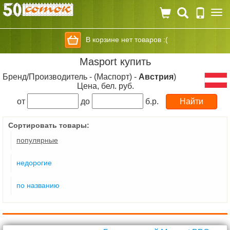
Togg
navi
В корзине нет товаров :(
Masport купить
Бренд/Производитель - (Маспорт) -
Австрия
)
Цена, бел. руб.
от
до
б.р.
Сортировать товары:
популярные
недорогие
по названию