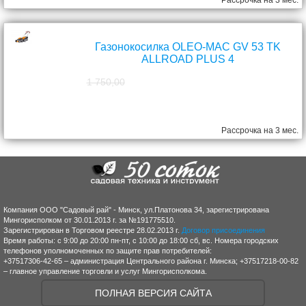
Рассрочка на 3 мес.
Газонокосилка OLEO-MAC GV 53 TK
ALLROAD PLUS 4
1 750,00
1 570,00
руб.
Рассрочка на 3 мес.
Компания ООО "Садовый рай" - Минск, ул.Платонова 34, зарегистрирована
Мингорисполком от 30.01.2013 г. за №191775510.
Зарегистрирован в Торговом реестре 28.02.2013 г.
Договор присоединения
Время работы: с 9:00 до 20:00 пн-пт, с 10:00 до 18:00 сб, вс. Номера городских
телефонов уполномоченных по защите прав потребителей:
+37517306-42-65 – администрация Центрального района г. Минска; +37517218-00-82
– главное управление торговли и услуг Мингорисполкома.
ПОЛНАЯ ВЕРСИЯ САЙТА