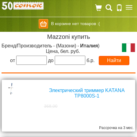
Togg
navi
В корзине нет товаров :(
Mazzoni купить
Бренд/Производитель - (Мазони) -
Италия
)
Цена, бел. руб.
от
до
б.р.
Электрический триммер KATANA
TP8000S-1
368,00
298,00
руб.
Рассрочка на 3 мес.