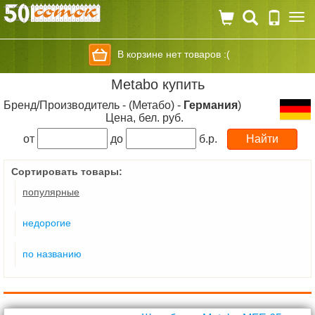
Togg
navi
В корзине нет товаров :(
Metabo купить
Бренд/Производитель - (Метабо) -
Германия
)
Цена, бел. руб.
от
до
б.р.
Сортировать товары:
популярные
недорогие
по названию