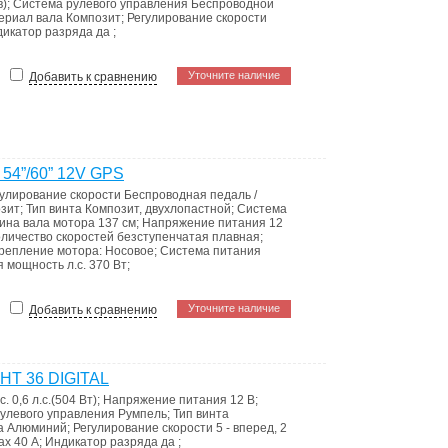
в)
;
Система рулевого управления
Беспроводной
ериал вала
Композит
;
Регулирование скорости
дикатор разряда
да
;
Уточните наличие
Добавить к сравнению
 54”/60” 12V GPS
гулирование скорости
Беспроводная педаль /
зит
;
Тип винта
Композит, двухлопастной
;
Система
ина вала мотора
137 см
;
Напряжение питания
12
личество скоростей
безступенчатая плавная
;
репление мотора: Носовое
;
Система питания
 мощность л.с.
370 Вт
;
Уточните наличие
Добавить к сравнению
 HT 36 DIGITAL
с.
0,6 л.с.(504 Вт)
;
Напряжение питания
12 В
;
улевого управления
Румпель
;
Тип винта
а
Алюминий
;
Регулирование скорости
5 - вперед, 2
чах
40 А
;
Индикатор разряда
да
;