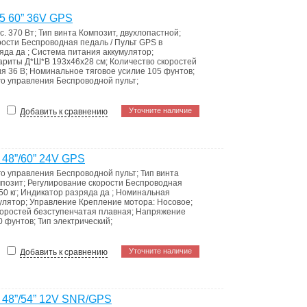
5 60” 36V GPS
с.
370 Вт
;
Тип винта
Композит, двухлопастной
;
рости
Беспроводная педаль / Пульт GPS в
ряда
да
;
Система питания
аккумулятор
;
ариты Д*Ш*В
193x46x28 см
;
Количество скоростей
ия
36 В
;
Номинальное тяговое усилие
105 фунтов
;
го управления
Беспроводной пульт
;
Уточните наличие
Добавить к сравнению
 48”/60” 24V GPS
го управления
Беспроводной пульт
;
Тип винта
позит
;
Регулирование скорости
Беспроводная
50 кг
;
Индикатор разряда
да
;
Номинальная
улятор
;
Управление
Крепление мотора: Носовое
;
коростей
безступенчатая плавная
;
Напряжение
0 фунтов
;
Тип
электрический
;
Уточните наличие
Добавить к сравнению
 48”/54” 12V SNR/GPS