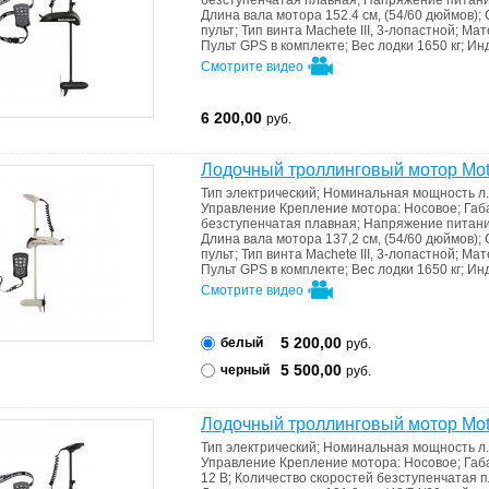
безступенчатая плавная
;
Напряжение питан
Длина вала мотора
152.4 см, (54/60 дюймов)
;
пульт
;
Тип винта
Machete III, 3-лопастной
;
Мат
Пульт GPS в комплекте
;
Вес лодки
1650 кг
;
Ин
Смотрите видео
6 200,00
руб.
Лодочный троллинговый мотор Moto
Тип
электрический
;
Номинальная мощность л.
Управление
Крепление мотора: Носовое
;
Габ
безступенчатая плавная
;
Напряжение питан
Длина вала мотора
137,2 см, (54/60 дюймов)
;
пульт
;
Тип винта
Machete III, 3-лопастной
;
Мат
Пульт GPS в комплекте
;
Вес лодки
1650 кг
;
Ин
Смотрите видео
5 200,00
белый
руб.
5 500,00
черный
руб.
Лодочный троллинговый мотор Moto
Тип
электрический
;
Номинальная мощность л.
Управление
Крепление мотора: Носовое
;
Габ
12 В
;
Количество скоростей
безступенчатая 