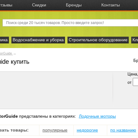
тзывы
Скидки
Бренды
Контакты
ника
Водоснабжение и уборка
Строительное оборудование
Кл
orGuide
→
ide купить
Бр
Цена, 
от
torGuide
представлены в категориях:
Лодочные моторы
вать товары:
популярные
недорогие
по названию