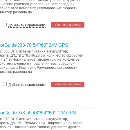
ия
24 В
;
Номинальное тяговое усилие
70 фунтов
;
Система рулевого управления
Беспроводной
ериал вала
Композит
;
Регулирование скорости
дикатор разряда
да
;
Уточните наличие
Добавить к сравнению
rGuide Xi3-70 54"/60” 24V GPS
с.
500 Вт
;
Система питания
аккумулятор
;
ариты Д*Ш*В
178x46x28 см
;
Количество скоростей
ия
24 В
;
Номинальное тяговое усилие
70 фунтов
;
Система рулевого управления
Беспроводной
ериал вала
Композит
;
Регулирование скорости
дикатор разряда
да
;
Уточните наличие
Добавить к сравнению
rGuide Xi3-55 48"/54”/60” 12V GPS
с.
370 Вт
;
Система питания
аккумулятор
;
ариты Д*Ш*В
178x46x28 см
;
Напряжение питания
плавная
;
Номинальное тяговое усилие
55 фунтов
;