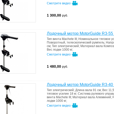
Смотрите видео
1 300,00
руб.
Лодочный мотор MotorGuide R3-55
Тип винта
Machete III
;
Номинальное тяговое у
Поворотный, телескопический румпель
;
Напр
см
;
Тип
электрический
;
Материал вала
Компо
Вес лодки
1000 кг
;
Смотрите видео
1 480,00
руб.
Лодочный мотор MotorGuide R3-40
Тип
электрический
;
Длина вала
91 см
;
Вес
11,5
тяговое усилие
18 кг
;
Система рулевого упра
винта
Machete III
;
Материал вала
Алюминий
;
лодки
1000 кг
;
Смотрите видео