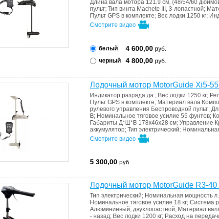
Длина вала мотора
121.9 см, (48/54/60 дюймо
пульт
;
Тип винта
Machete III, 3-лопастной
;
Мат
Пульт GPS в комплекте
;
Вес лодки
1250 кг
;
Ин
Смотрите видео
4 600,00
белый
руб.
4 800,00
черный
руб.
Лодочный мотор MotorGuide Xi5-55
Индикатор разряда
да
;
Вес лодки
1250 кг
;
Ре
Пульт GPS в комплекте
;
Материал вала
Компо
рулевого управления
Беспроводной пульт
;
Дл
В
;
Номинальное тяговое усилие
55 фунтов
;
Ко
Габариты Д*Ш*В
178x46x28 см
;
Управление
К
аккумулятор
;
Тип
электрический
;
Номинальная
Смотрите видео
5 300,00
руб.
Лодочный мотор MotorGuide R3-40
Тип
электрический
;
Номинальная мощность л.
Номинальное тяговое усилие
18 кг
;
Система р
Алюминиевый, двухлопастной
;
Материал вал
- назад
;
Вес лодки
1200 кг
;
Расход на переда