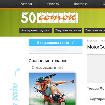
Каталог
Оплата
Доставка
О
Электроинструмент
Садовая техника
Силовая тех
Главная
→
Mot
Все разделы сайта
MotorGu
Сравнение товаров:
Список сравнения пуст
Товары
Mo
Сортиро