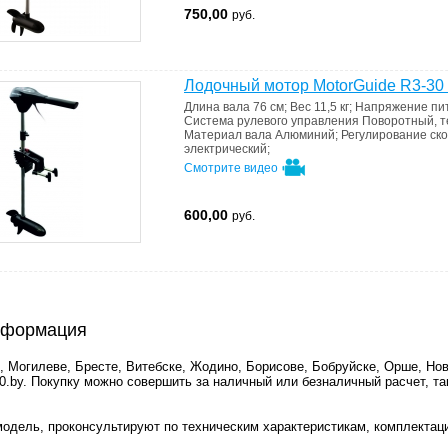
750,00
руб.
Лодочный мотор MotorGuide R3-30
Длина вала
76 см
;
Вес
11,5 кг
;
Напряжение пи
Система рулевого управления
Поворотный, т
Материал вала
Алюминий
;
Регулирование ск
электрический
;
Смотрите видео
600,00
руб.
информация
е, Могилеве, Бресте, Витебске, Жодино, Борисове, Бобруйске, Орше, Но
0.by. Покупку можно совершить за наличный или безналичный расчет, та
одель, проконсультируют по техническим характеристикам, комплектац