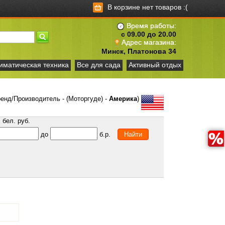
В корзине нет товаров :(
Время работы:
с 09.00 до 20.00
Адрес магазина:
Минск, Платонова 34
иматическая техника
Все для сада
Активный отдых
енд/Производитель - (Моторгуде) -
Америка
)
бел. руб.
до
б.р.