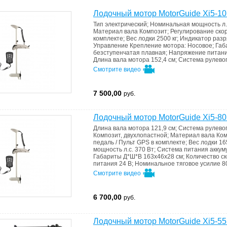
Лодочный мотор MotorGuide Xi5-10
Тип
электрический
;
Номинальная мощность л.
Материал вала
Композит
;
Регулирование ско
комплекте
;
Вес лодки
2500 кг
;
Индикатор раз
Управление
Крепление мотора: Носовое
;
Габ
безступенчатая плавная
;
Напряжение питан
Длина вала мотора
152,4 см
;
Система рулево
Смотрите видео
7 500,00
руб.
Лодочный мотор MotorGuide Xi5-80
Длина вала мотора
121,9 см
;
Система рулево
Композит, двухлопастной
;
Материал вала
Ком
педаль / Пульт GPS в комплекте
;
Вес лодки
16
мощность л.с.
370 Вт
;
Система питания
аккум
Габариты Д*Ш*В
163x46x28 см
;
Количество с
питания
24 В
;
Номинальное тяговое усилие
8
Смотрите видео
6 700,00
руб.
Лодочный мотор MotorGuide Xi5-55