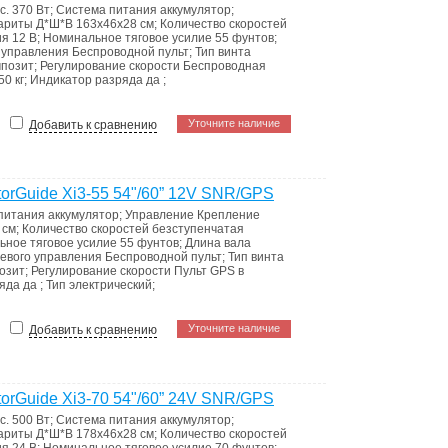
с.
370 Вт
;
Система питания
аккумулятор
;
ариты Д*Ш*В
163x46x28 см
;
Количество скоростей
ия
12 В
;
Номинальное тяговое усилие
55 фунтов
;
 управления
Беспроводной пульт
;
Тип винта
позит
;
Регулирование скорости
Беспроводная
50 кг
;
Индикатор разряда
да
;
Уточните наличие
Добавить к сравнению
orGuide Xi3-55 54"/60” 12V SNR/GPS
питания
аккумулятор
;
Управление
Крепление
 см
;
Количество скоростей
безступенчатая
ьное тяговое усилие
55 фунтов
;
Длина вала
евого управления
Беспроводной пульт
;
Тип винта
озит
;
Регулирование скорости
Пульт GPS в
ряда
да
;
Тип
электрический
;
Уточните наличие
Добавить к сравнению
orGuide Xi3-70 54"/60” 24V SNR/GPS
с.
500 Вт
;
Система питания
аккумулятор
;
ариты Д*Ш*В
178x46x28 см
;
Количество скоростей