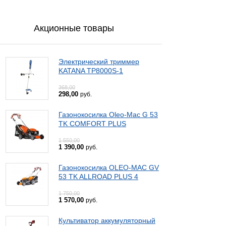
Акционные товары
Электрический триммер
KATANA TP8000S-1
368,00
298,00
руб.
Газонокосилка Oleo-Mac G 53
TK COMFORT PLUS
1 550,00
1 390,00
руб.
Газонокосилка OLEO-MAC GV
53 TK ALLROAD PLUS 4
1 750,00
1 570,00
руб.
Культиватор аккумуляторный