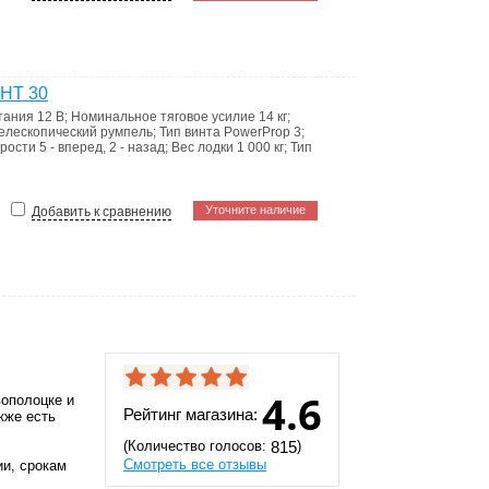
 HT 30
тания
12 В
;
Номинальное тяговое усилие
14 кг
;
елескопический румпель
;
Тип винта
PowerProp 3
;
орости
5 - вперед, 2 - назад
;
Вес лодки
1 000 кг
;
Тип
Уточните наличие
Добавить к сравнению
4.6
вополоцке и
Рейтинг магазина:
кже есть
(Количество голосов:
)
815
Смотреть все отзывы
ии, срокам