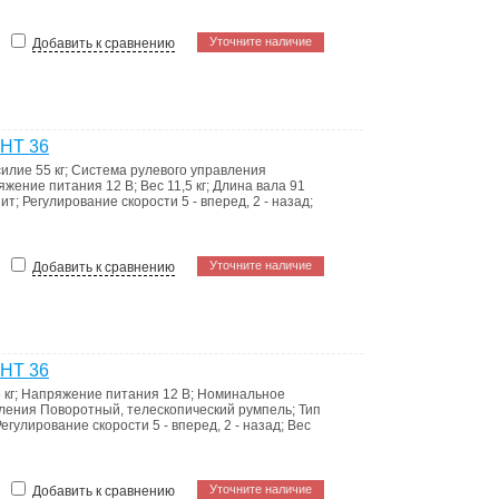
Уточните наличие
Добавить к сравнению
 HT 36
силие
55 кг
;
Система рулевого управления
яжение питания
12 В
;
Вес
11,5 кг
;
Длина вала
91
зит
;
Регулирование скорости
5 - вперед, 2 - назад
;
Уточните наличие
Добавить к сравнению
 HT 36
 кг
;
Напряжение питания
12 В
;
Номинальное
вления
Поворотный, телескопический румпель
;
Тип
Регулирование скорости
5 - вперед, 2 - назад
;
Вес
Уточните наличие
Добавить к сравнению