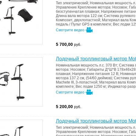
Тип
электрический
;
Номинальная мощность л.
Управление
Крепление мотора: Носовое
;
Габ
безступенчатая плавная
;
Напряжение питан
Длина вала мотора
122 см
;
Система рулевого
Композит, двухлопастной
;
Материал вала
Ком
педаль / Пульт GPS в комплекте
;
Вес лодки
12
Смотрите видео
5 700,00
руб.
Лодочный троллинговый мотор Mot
Номинальная мощность л.с.
370 Вт
;
Система 
мотора: Носовое
;
Габариты Д*Ш*В
178x46x28
плавная
;
Напряжение питания
12 В
;
Номинал
мотора
137.2 см, (54/60 дюймов)
;
Система рул
Machete III, 3-лопастной
;
Материал вала
Комп
комплекте
;
Вес лодки
1250 кг
;
Индикатор раз
Смотрите видео
5 200,00
руб.
Лодочный троллинговый мотор Mot
Тип
электрический
;
Номинальная мощность л.
Управление
Крепление мотора: Носовое
;
Габ