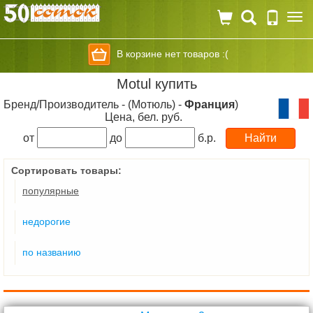
Togg
navi
В корзине нет товаров :(
Motul купить
Бренд/Производитель - (Мотюль) -
Франция
)
Цена, бел. руб.
от
до
б.р.
Сортировать товары:
популярные
недорогие
по названию