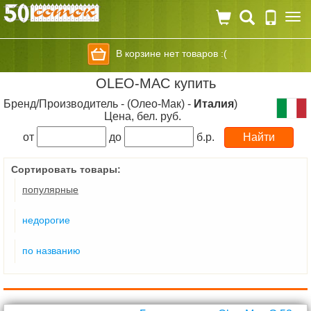
Togg
navi
В корзине нет товаров :(
OLEO-MAC купить
Бренд/Производитель - (Олео-Мак) -
Италия
)
Цена, бел. руб.
от
до
б.р.
Сортировать товары:
популярные
недорогие
по названию