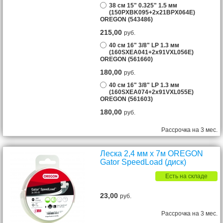
38 см 15" 0.325" 1.5 мм
(150PXBK095+2х21BPX064E)
OREGON (543486)
215,00
руб.
40 см 16" 3/8" LP 1.3 мм
(160SXEA041+2х91VXL056E)
OREGON (561660)
180,00
руб.
40 см 16" 3/8" LP 1.3 мм
(160SXEA074+2х91VXL055E)
OREGON (561603)
180,00
руб.
Рассрочка на 3 мес.
Леска 2,4 мм х 7м OREGON
Gator SpeedLoad (диск)
Есть на складе
23,00
руб.
Рассрочка на 3 мес.