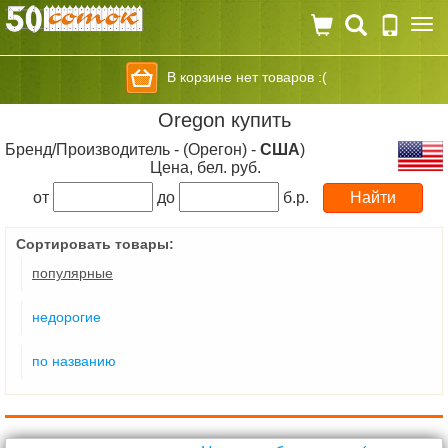
Togg
navi
В корзине нет товаров :(
Oregon купить
Бренд/Производитель - (Орегон) -
США
)
Цена, бел. руб.
от
до
б.р.
Сортировать товары:
популярные
недорогие
по названию