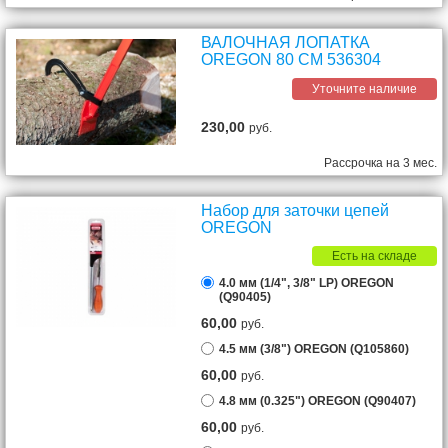
ВАЛОЧНАЯ ЛОПАТКА
OREGON 80 СМ 536304
Уточните наличие
230,00
руб.
Рассрочка на 3 мес.
Набор для заточки цепей
OREGON
Есть на складе
4.0 мм (1/4", 3/8" LP) OREGON
(Q90405)
60,00
руб.
4.5 мм (3/8") OREGON (Q105860)
60,00
руб.
4.8 мм (0.325") OREGON (Q90407)
60,00
руб.