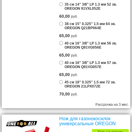
35 см 14" 3/8" LP 1.3 мм 52 зв.
OREGON 91VXL052E
60,00
руб.
38 см 15" 0.325" 1.5 мм 64 зв.
OREGON Q21BP064E
65,00
руб.
40 см 16" 3/8" LP 1.3 мм 56 зв.
OREGON Q91VG056E
65,00
руб.
40 см 16" 3/8" LP 1.3 мм 57 зв.
OREGON Q91VG057E
65,00
руб.
45 см 18" 0.325" 1.5 мм 72 зв.
OREGON 21LPX072E
70,00
руб.
Рассрочка на 3 мес.
Нож для газонокосилок
универсальные OREGON
Есть на складе