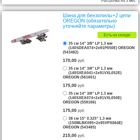
Рассрочка на 3 мес.
Шина для бензопилы+2 цепи
OREGON (обязательно
уточняйте параметры)
Есть на складе
35 см 14" 3/8" LP 1.3 мм
(140SDEA074+2х91P050E) OREGON
(543482)
170,00
руб.
35 см 14" 3/8" LP 1.3 мм
(140SXEA041+2х91VXL052E)
OREGON (561601)
175,00
руб.
35 см 14" 3/8" LP 1.3 мм
(140SXEA074+2х91VXL050E)
OREGON (559166)
175,00
руб.
38 см 15" 0.325" 1.3 мм
(150MLBK095+2х95VPX064E)
OREGON (543485)
215,00
руб.