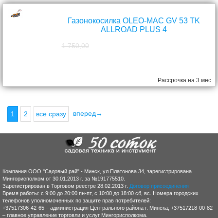
Газонокосилка OLEO-MAC GV 53 TK
ALLROAD PLUS 4
1 750,00
1 570,00
руб.
Рассрочка на 3 мес.
вперед→
1
2
все сразу
Компания ООО "Садовый рай" - Минск, ул.Платонова 34, зарегистрирована
Мингорисполком от 30.01.2013 г. за №191775510.
Зарегистрирован в Торговом реестре 28.02.2013 г.
Договор присоединения
Время работы: с 9:00 до 20:00 пн-пт, с 10:00 до 18:00 сб, вс. Номера городских
телефонов уполномоченных по защите прав потребителей:
+37517306-42-65 – администрация Центрального района г. Минска; +37517218-00-82
– главное управление торговли и услуг Мингорисполкома.