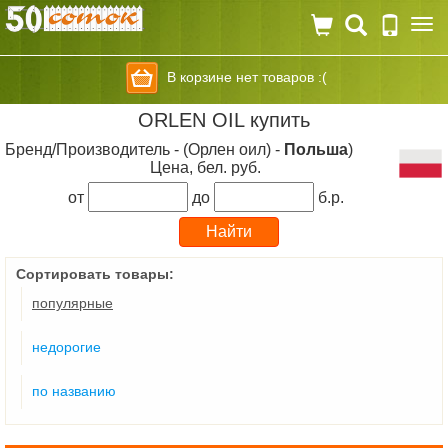
Togg
navi
В корзине нет товаров :(
ORLEN OIL купить
Бренд/Производитель - (Орлен оил) -
Польша
)
Цена, бел. руб.
от
до
б.р.
Сортировать товары:
популярные
недорогие
по названию