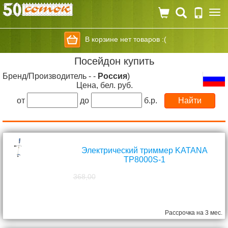
Togg
navi
В корзине нет товаров :(
Посейдон купить
Бренд/Производитель - -
Россия
)
Цена, бел. руб.
от
до
б.р.
Электрический триммер KATANA
TP8000S-1
368,00
298,00
руб.
Рассрочка на 3 мес.