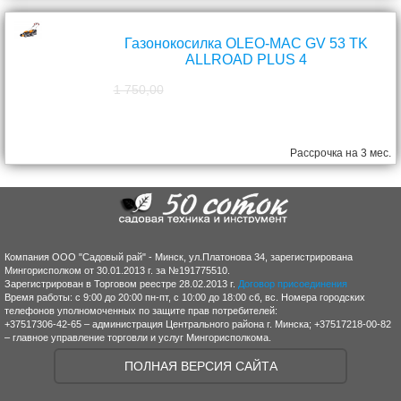
Газонокосилка OLEO-MAC GV 53 TK
ALLROAD PLUS 4
1 750,00
1 570,00
руб.
Рассрочка на 3 мес.
Компания ООО "Садовый рай" - Минск, ул.Платонова 34, зарегистрирована
Мингорисполком от 30.01.2013 г. за №191775510.
Зарегистрирован в Торговом реестре 28.02.2013 г.
Договор присоединения
Время работы: с 9:00 до 20:00 пн-пт, с 10:00 до 18:00 сб, вс. Номера городских
телефонов уполномоченных по защите прав потребителей:
+37517306-42-65 – администрация Центрального района г. Минска; +37517218-00-82
– главное управление торговли и услуг Мингорисполкома.
ПОЛНАЯ ВЕРСИЯ САЙТА