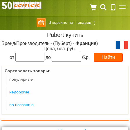
Togg
navi
В корзине нет товаров :(
Pubert купить
Бренд/Производитель - (Пуберт) -
Франция
)
Цена, бел. руб.
от
до
б.р.
Сортировать товары:
популярные
недорогие
по названию