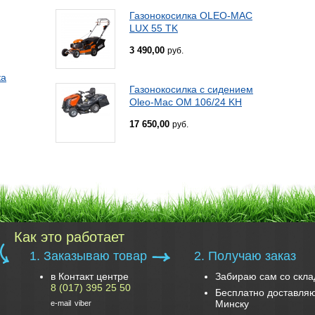
Газонокосилка OLEO-MAC
LUX 55 TK
3 490,00
руб.
ка
Газонокосилка с сидением
Oleo-Mac OM 106/24 KH
17 650,00
руб.
Как это работает
1. Заказываю товар
2. Получаю заказ
в Контакт центре
Забираю сам со скла
8 (017) 395 25 50
Бесплатно доставляю
Минску
e-mail
viber