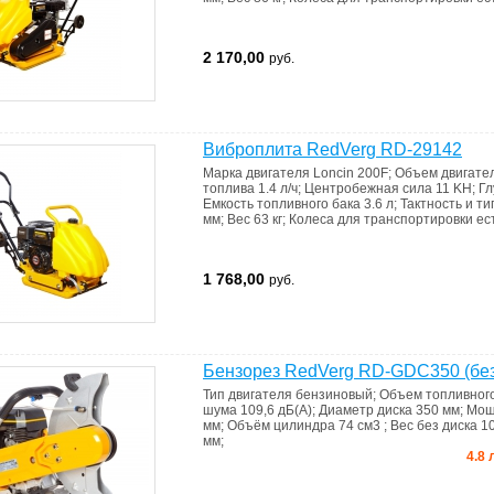
2 170,00
руб.
Виброплита RedVerg RD-29142
Марка двигателя
Loncin 200F
;
Объем двигате
топлива
1.4 л/ч
;
Центробежная сила
11 KH
;
Гл
Емкость топливного бака
3.6 л
;
Тактность и т
мм
;
Вес
63 кг
;
Колеса для транспортировки
ес
1 768,00
руб.
Бензорез RedVerg RD-GDC350 (без
Тип двигателя
бензиновый
;
Объем топливног
шума
109,6 дБ(А)
;
Диаметр диска
350 мм
;
Мощ
мм
;
Объём цилиндра
74 см3
;
Вес без диска
10
мм
;
4.8 