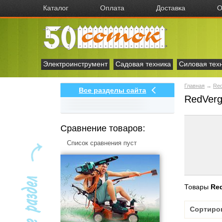
Каталог
Оплата
Доставка
О
Электроинструмент
Садовая техника
Силовая тех
Главная
→
Red
Все разделы сайта
RedVerg
Сравнение товаров:
Список сравнения пуст
Товары
Re
Сортиро