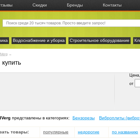
тзывы
Скидки
Бренды
Контакты
ника
Водоснабжение и уборка
Строительное оборудование
Кл
Verg
→
 купить
Цена, 
от
dVerg
представлены в категориях:
Бензорезы
Виброплиты (вибро
вать товары:
популярные
недорогие
по названию