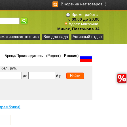
В корзине нет товаров :(
Время работы:
с 09.00 до 20.00
Адрес магазина:
Минск, Платонова 34
иматическая техника
Все для сада
Активный отдых
Бренд/Производитель - (Рэдвег) -
Россия
)
бел. руб.
до
б.р.
трамбовки)