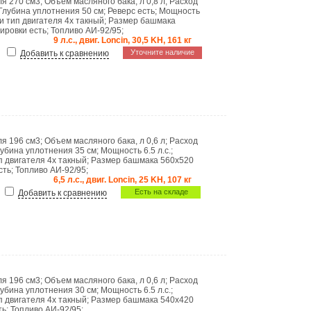
ля
270 см3
;
Объем масляного бака, л
0,8 л
;
Расход
Глубина уплотнения
50 см
;
Реверс
есть
;
Мощность
 и тип двигателя
4х такный
;
Размер башмака
тировки
есть
;
Топливо
АИ-92/95
;
9 л.с., двиг. Loncin, 30,5 KH, 161 кг
Уточните наличие
Добавить к сравнению
ля
196 см3
;
Объем масляного бака, л
0,6 л
;
Расход
лубина уплотнения
35 см
;
Мощность
6.5 л.с.
;
ип двигателя
4х такный
;
Размер башмака
560х520
сть
;
Топливо
АИ-92/95
;
6,5 л.с., двиг. Loncin, 25 KH, 107 кг
Есть на складе
Добавить к сравнению
ля
196 см3
;
Объем масляного бака, л
0,6 л
;
Расход
лубина уплотнения
30 см
;
Мощность
6.5 л.с.
;
ип двигателя
4х такный
;
Размер башмака
540х420
ть
;
Топливо
АИ-92/95
;