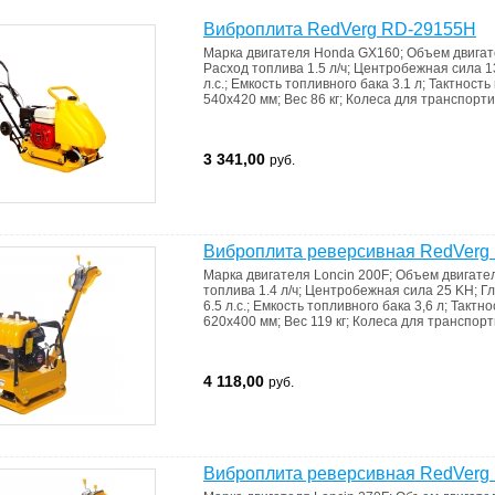
Виброплита RedVerg RD-29155H
Марка двигателя
Honda GX160
;
Объем двига
Расход топлива
1.5 л/ч
;
Центробежная сила
1
л.с.
;
Емкость топливного бака
3.1 л
;
Тактность
540х420 мм
;
Вес
86 кг
;
Колеса для транспорт
3 341,00
руб.
Виброплита реверсивная RedVer
Марка двигателя
Loncin 200F
;
Объем двигате
топлива
1.4 л/ч
;
Центробежная сила
25 KH
;
Г
6.5 л.с.
;
Емкость топливного бака
3,6 л
;
Тактно
620х400 мм
;
Вес
119 кг
;
Колеса для транспор
4 118,00
руб.
Виброплита реверсивная RedVer