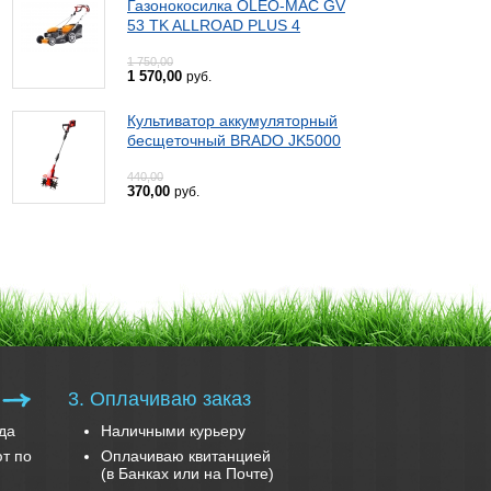
Газонокосилка OLEO-MAC GV
53 TK ALLROAD PLUS 4
1 750,00
1 570,00
руб.
Культиватор аккумуляторный
бесщеточный BRADO JK5000
440,00
370,00
руб.
3. Оплачиваю заказ
да
Наличными курьеру
т по
Оплачиваю квитанцией
(в Банках или на Почте)