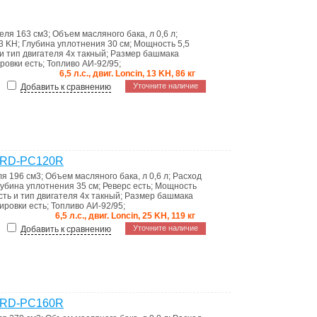
теля
163 см3
;
Объем масляного бака, л
0,6 л
;
3 KH
;
Глубина уплотнения
30 см
;
Мощность
5,5
 и тип двигателя
4х такный
;
Размер башмака
ировки
есть
;
Топливо
АИ-92/95
;
6,5 л.с., двиг. Loncin, 13 KH, 86 кг
Уточните наличие
Добавить к сравнению
g RD-PC120R
ля
196 см3
;
Объем масляного бака, л
0,6 л
;
Расход
лубина уплотнения
35 см
;
Реверс
есть
;
Мощность
сть и тип двигателя
4х такный
;
Размер башмака
тировки
есть
;
Топливо
АИ-92/95
;
6,5 л.с., двиг. Loncin, 25 KH, 119 кг
Уточните наличие
Добавить к сравнению
g RD-PC160R