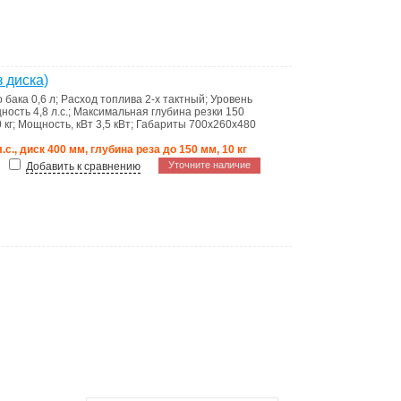
 диска)
о бака
0,6 л
;
Расход топлива
2-х тактный
;
Уровень
ность
4,8 л.с.
;
Максимальная глубина резки
150
 кг
;
Мощность, кВт
3,5 кВт
;
Габариты
700х260х480
л.с., диск 400 мм, глубина реза до 150 мм, 10 кг
Уточните наличие
Добавить к сравнению