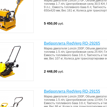
Марка двигателя
Loncin 270F
;
Объем двигате
топлива
1.7 л/ч
;
Центробежная сила
30,5 KH
;
9 л.с.
;
Емкость топливного бака
6 л
;
Тактность
650х420 мм
;
Вес
161 кг
;
Колеса для транспор
5 450,00
руб.
Виброплита RedVerg RD-29265
Марка двигателя
Loncin 200F
;
Объем двигате
топлива
1.5 л/ч
;
Центробежная сила
25 KH
;
Г
Емкость топливного бака
3.6 л
;
Тактность и т
мм
;
Вес
107 кг
;
Колеса для транспортировки
е
2 448,00
руб.
Виброплита RedVerg RD-29155
Марка двигателя
Loncin 200F
;
Объем двигате
топлива
1.5 л/ч
;
Центробежная сила
13 KH
;
Г
Емкость топливного бака
3.6 л
;
Тактность и т
мм
;
Вес
86 кг
;
Колеса для транспортировки
ес