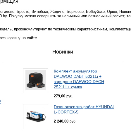
ормация
Могилеве, Бресте, Витебске, Жодино, Борисове, Бобруйске, Орше, Новоп
0.by. Покупку можно совершить за наличный или безналичный расчет, та
одель, проконсультируют по техническим характеристикам, комплектац
ез корзину на сайте.
Новинки
Комплект аккумулятор
DAEWOO DABT 5021Li +
зарядное DAEWOO DACH
2521Li + сумка
279,00
руб.
V
Газонокосилка-робот HYUNDAI
L-CORTEX-5
2 240,00
руб.