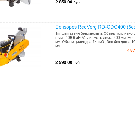
2 850,00
руб.
Бензорез RedVerg RD-GDC400 (без
Тип двигателя
бензиновый
;
Объем топливног
шума
109,6 дБ(А)
;
Диаметр диска
400 мм
;
Мощ
мм
;
Объём цилиндра
74 см3
;
Вес без диска
10
мм
;
4.8 
2 990,00
руб.