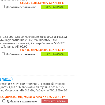
6,5 л.с., двиг. Loncin, 13 KH, 86 кг
Есть на складе
Добавить к сравнению
ля
163 см3
;
Объем масляного бака, л
0,6 л
;
Расход
убина уплотнения
25 см
;
Мощность
5,5 л.с.
;
ип двигателя
4х такный
;
Размер башмака
530х370
ть
;
Топливо
АИ-92/95
;
5,5 л.с., двиг. Loncin, 11 KH, 63 кг
Есть на складе
Добавить к сравнению
 диска)
о бака
0,6 л
;
Расход топлива
2-х тактный
;
Уровень
ность
4,8 л.с.
;
Максимальная глубина резки
125
 кг
;
Мощность, кВт
3,5 кВт
;
Габариты
700х250х430
л.с., диск 350 мм, глубина реза до 125 мм, 10 кг
Уточните наличие
Добавить к сравнению