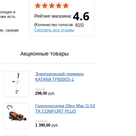
4.6
олоцке и
Рейтинг магазина:
кже есть
(Количество голосов:
)
815
Смотреть все отзывы
ии, срокам
Акционные товары
Электрический триммер
KATANA TP8000S-1
368,00
298,00
руб.
Газонокосилка Oleo-Mac G 53
TK COMFORT PLUS
1 550,00
1 390,00
руб.