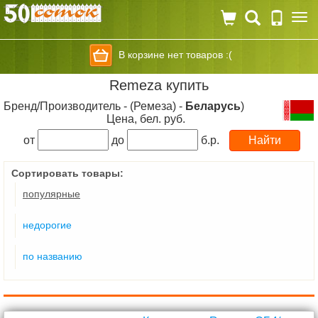
Togg
navi
В корзине нет товаров :(
Remeza купить
Бренд/Производитель - (Ремеза) -
Беларусь
)
Цена, бел. руб.
от
до
б.р.
Сортировать товары:
популярные
недорогие
по названию