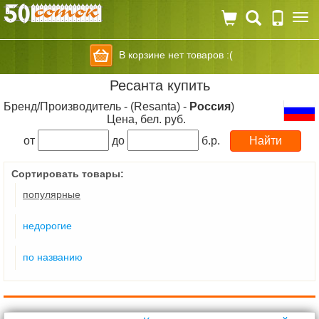
Togg
navi
В корзине нет товаров :(
Ресанта купить
Бренд/Производитель - (Resanta) -
Россия
)
Цена, бел. руб.
от
до
б.р.
Сортировать товары:
популярные
недорогие
по названию