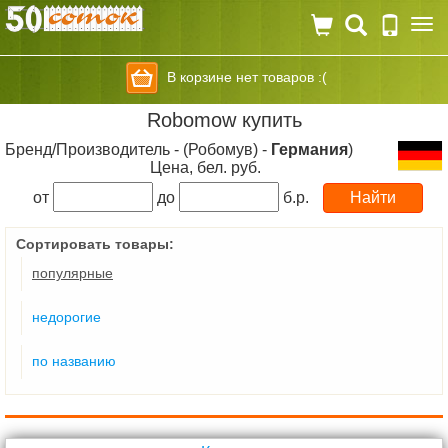
Togg
navi
В корзине нет товаров :(
Robomow купить
Бренд/Производитель - (Робомув) -
Германия
)
Цена, бел. руб.
от
до
б.р.
Сортировать товары:
популярные
недорогие
по названию