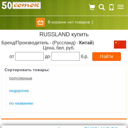
Togg
navi
В корзине нет товаров :(
RUSSLAND купить
Бренд/Производитель - (Руссланд) -
Китай
)
Цена, бел. руб.
от
до
б.р.
Сортировать товары:
популярные
недорогие
по названию