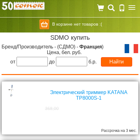
Togg
navi
В корзине нет товаров :(
SDMO купить
Бренд/Производитель - (СДМО) -
Франция
)
Цена, бел. руб.
от
до
б.р.
Электрический триммер KATANA
TP8000S-1
368,00
298,00
руб.
Рассрочка на 3 мес.