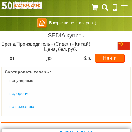
Togg
navi
В корзине нет товаров :(
SEDIA купить
Бренд/Производитель - (Сидея) -
Китай
)
Цена, бел. руб.
от
до
б.р.
Сортировать товары:
популярные
недорогие
по названию