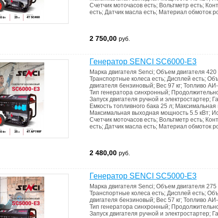
Счетчик моточасов
есть
;
Вольтметр
есть
;
Кон
есть
;
Датчик масла
есть
;
Материал обмоток р
2 750,00
руб.
Генератор SENCI SC6000-E3
Марка двигателя
Senci
;
Объем двигателя
420
Транспортные колеса
есть
;
Дисплей
есть
;
Объ
двигателя
бензиновый
;
Вес
97 кг
;
Топливо
АИ-
Тип генератора
синхронный
;
Продолжительно
Запуск двигателя
ручной и электростартер
;
Г
Емкость топливного бака
25 л
;
Максимальная 
Максимальная выходная мощность
5.5 кВт
;
И
Счетчик моточасов
есть
;
Вольтметр
есть
;
Кон
есть
;
Датчик масла
есть
;
Материал обмоток р
2 480,00
руб.
Генератор SENCI SC5000-E3
Марка двигателя
Senci
;
Объем двигателя
275
Транспортные колеса
есть
;
Дисплей
есть
;
Объ
двигателя
бензиновый
;
Вес
57 кг
;
Топливо
АИ-
Тип генератора
синхронный
;
Продолжительно
Запуск двигателя
ручной и электростартер
;
Г