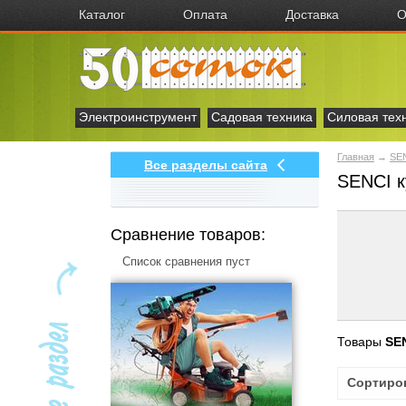
Каталог
Оплата
Доставка
О
Электроинструмент
Садовая техника
Силовая тех
Главная
→
SE
Все разделы сайта
SENCI к
Сравнение товаров:
Список сравнения пуст
Товары
SE
Сортиро