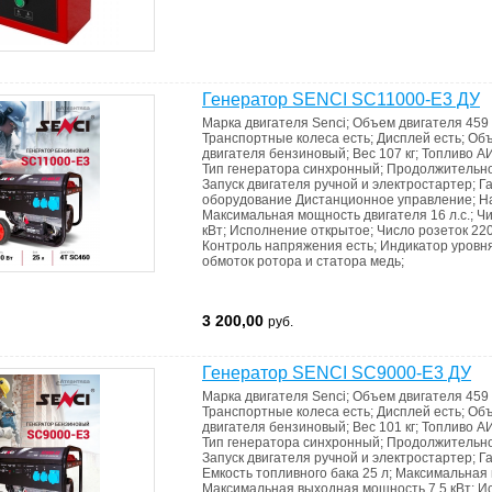
Генератор SENCI SC11000-E3 ДУ
Марка двигателя
Senci
;
Объем двигателя
459
Транспортные колеса
есть
;
Дисплей
есть
;
Объ
двигателя
бензиновый
;
Вес
107 кг
;
Топливо
АИ
Тип генератора
синхронный
;
Продолжительно
Запуск двигателя
ручной и электростартер
;
Г
оборудование
Дистанционное управление
;
Н
Максимальная мощность двигателя
16 л.с.
;
Ч
кВт
;
Исполнение
открытое
;
Число розеток 22
Контроль напряжения
есть
;
Индикатор уровн
обмоток ротора и статора
медь
;
3 200,00
руб.
Генератор SENCI SC9000-E3 ДУ
Марка двигателя
Senci
;
Объем двигателя
459
Транспортные колеса
есть
;
Дисплей
есть
;
Объ
двигателя
бензиновый
;
Вес
101 кг
;
Топливо
АИ
Тип генератора
синхронный
;
Продолжительно
Запуск двигателя
ручной и электростартер
;
Г
Емкость топливного бака
25 л
;
Максимальная 
Максимальная выходная мощность
7.5 кВт
;
И