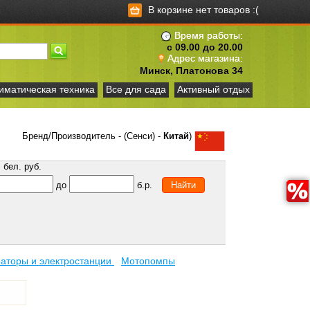
В корзине нет товаров :(
Время работы:
с 09.00 до 20.00
Адрес магазина:
Минск, Платонова 34
иматическая техника
Все для сада
Активный отдых
Бренд/Производитель - (Сенси) -
Китай
)
бел. руб.
до
б.р.
аторы и электростанции
Мотопомпы