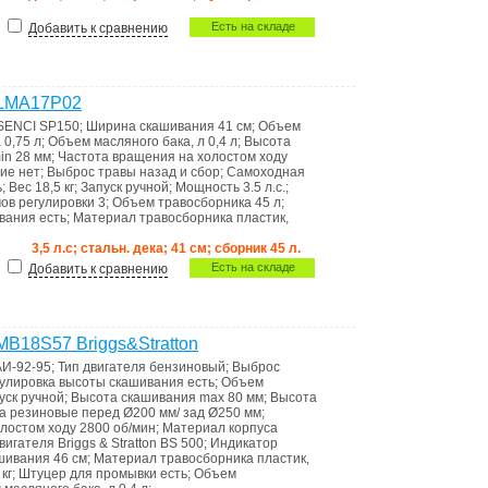
Есть на складе
Добавить к сравнению
 LMA17P02
SENCI SP150
;
Ширина скашивания
41 см
;
Объем
а
0,75 л
;
Объем масляного бака, л
0,4 л
;
Высота
min
28 мм
;
Частота вращения на холостом ходу
ние
нет
;
Выброс травы
назад и сбор
;
Самоходная
ь
;
Вес
18,5 кг
;
Запуск
ручной
;
Мощность
3.5 л.с.
;
ов регулировки
3
;
Объем травосборника
45 л
;
ивания
есть
;
Материал травосборника
пластик,
3,5 л.с; стальн. дека; 41 см; сборник 45 л.
Есть на складе
Добавить к сравнению
MB18S57 Briggs&Stratton
АИ-92-95
;
Тип двигателя
бензиновый
;
Выброс
гулировка высоты скашивания
есть
;
Объем
уск
ручной
;
Высота скашивания max
80 мм
;
Высота
са
резиновые перед Ø200 мм/ зад Ø250 мм
;
олостом ходу
2800 об/мин
;
Материал корпуса
вигателя
Briggs & Stratton BS 500
;
Индикатоp
шивания
46 см
;
Материал травосборника
пластик,
 кг
;
Штуцер для промывки
есть
;
Объем