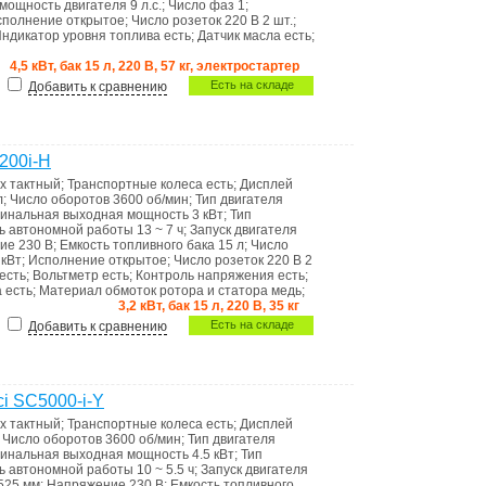
мощность двигателя
9 л.с.
;
Число фаз
1
;
сполнение
открытое
;
Число розеток 220 В
2 шт.
;
ндикатор уровня топлива
есть
;
Датчик масла
есть
;
4,5 кВт, бак 15 л, 220 В, 57 кг, электростартер
Есть на складе
Добавить к сравнению
200i-H
х тактный
;
Транспортные колеса
есть
;
Дисплей
л
;
Число оборотов
3600 об/мин
;
Тип двигателя
инальная выходная мощность
3 кВт
;
Тип
ь автономной работы
13 ~ 7 ч
;
Запуск двигателя
ние
230 В
;
Емкость топливного бака
15 л
;
Число
 кВт
;
Исполнение
открытое
;
Число розеток 220 В
2
есть
;
Вольтметр
есть
;
Контроль напряжения
есть
;
а
есть
;
Материал обмоток ротора и статора
медь
;
3,2 кВт, бак 15 л, 220 В, 35 кг
Есть на складе
Добавить к сравнению
i SC5000-i-Y
х тактный
;
Транспортные колеса
есть
;
Дисплей
;
Число оборотов
3600 об/мин
;
Тип двигателя
инальная выходная мощность
4.5 кВт
;
Тип
ь автономной работы
10 ~ 5.5 ч
;
Запуск двигателя
525 мм
;
Напряжение
230 В
;
Емкость топливного