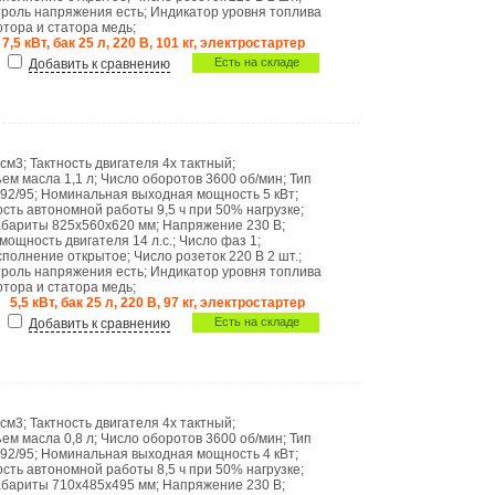
троль напряжения
есть
;
Индикатор уровня топлива
отора и статора
медь
;
7,5 кВт, бак 25 л, 220 В, 101 кг, электростартер
Есть на складе
Добавить к сравнению
 см3
;
Тактность двигателя
4х тактный
;
ем масла
1,1 л
;
Число оборотов
3600 об/мин
;
Тип
92/95
;
Номинальная выходная мощность
5 кВт
;
сть автономной работы
9,5 ч при 50% нагрузке
;
абариты
825х560х620 мм
;
Напряжение
230 В
;
мощность двигателя
14 л.с.
;
Число фаз
1
;
сполнение
открытое
;
Число розеток 220 В
2 шт.
;
троль напряжения
есть
;
Индикатор уровня топлива
отора и статора
медь
;
5,5 кВт, бак 25 л, 220 В, 97 кг, электростартер
Есть на складе
Добавить к сравнению
 см3
;
Тактность двигателя
4х тактный
;
ем масла
0,8 л
;
Число оборотов
3600 об/мин
;
Тип
92/95
;
Номинальная выходная мощность
4 кВт
;
сть автономной работы
8,5 ч при 50% нагрузке
;
абариты
710х485х495 мм
;
Напряжение
230 В
;