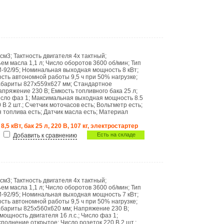
 см3
;
Тактность двигателя
4х тактный
;
ем масла
1,1 л
;
Число оборотов
3600 об/мин
;
Тип
-92/95
;
Номинальная выходная мощность
8 кВт
;
сть автономной работы
9,5 ч при 50% нагрузке
;
абариты
827х559х627 мм
;
Стандартное
апряжение
230 В
;
Емкость топливного бака
25 л
;
исло фаз
1
;
Максимальная выходная мощность
8.5
0 В
2 шт.
;
Счетчик моточасов
есть
;
Вольтметр
есть
;
я топлива
есть
;
Датчик масла
есть
;
Материал
8,5 кВт, бак 25 л, 220 В, 107 кг, электростартер
Есть на складе
Добавить к сравнению
 см3
;
Тактность двигателя
4х тактный
;
ем масла
1,1 л
;
Число оборотов
3600 об/мин
;
Тип
-92/95
;
Номинальная выходная мощность
7 кВт
;
сть автономной работы
9,5 ч при 50% нагрузке
;
абариты
825х560х620 мм
;
Напряжение
230 В
;
мощность двигателя
16 л.с.
;
Число фаз
1
;
сполнение
открытое
;
Число розеток 220 В
2 шт.
;