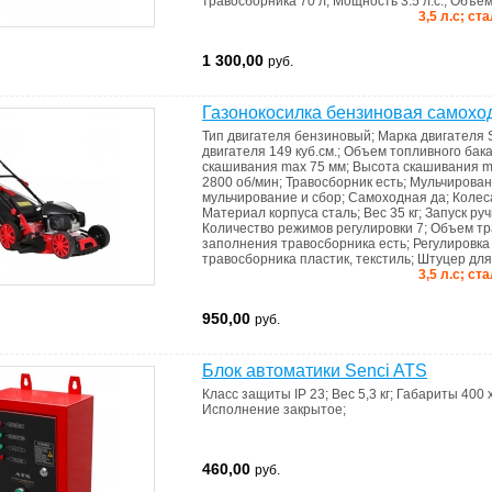
травосборника
70 л
;
Мощность
3.5 л.с.
;
Объем
3,5 л.с; ст
1 300,00
руб.
Газонокосилка бензиновая самох
Тип двигателя
бензиновый
;
Марка двигателя
двигателя
149 куб.см.
;
Объем топливного бак
скашивания max
75 мм
;
Высота скашивания 
2800 об/мин
;
Травосборник
есть
;
Мульчирова
мульчирование и сбор
;
Самоходная
да
;
Коле
Материал корпуса
сталь
;
Вес
35 кг
;
Запуск
руч
Количество режимов регулировки
7
;
Объем тр
запoлнения травoсборника
есть
;
Регулировк
травосборника
пластик, текстиль
;
Штуцер дл
3,5 л.с; ст
950,00
руб.
Блок автоматики Senci ATS
Класс защиты
IP 23
;
Вес
5,3 кг
;
Габариты
400 
Исполнение
закрытое
;
460,00
руб.