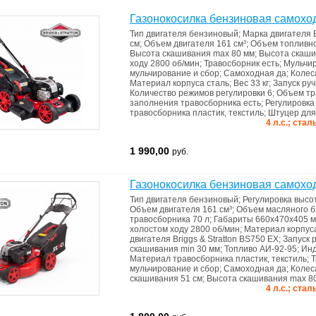
Газонокосилка бензиновая самоход
Тип двигателя
бензиновый
;
Марка двигателя
см
;
Объем двигателя
161 см³
;
Объем топливно
Высота скашивания max
80 мм
;
Высота скаши
ходу
2800 об/мин
;
Травосборник
есть
;
Мульчи
мульчирование и сбор
;
Самоходная
да
;
Коле
Материал корпуса
сталь
;
Вес
33 кг
;
Запуск
руч
Количество режимов регулировки
6
;
Объем тр
запoлнения травoсборника
есть
;
Регулировк
травосборника
пластик, текстиль
;
Штуцер дл
4 л.с.; ста
1 990,00
руб.
Газонокосилка бензиновая самоход
Тип двигателя
бензиновый
;
Регулировка выс
Объем двигателя
161 см³
;
Объем масляного б
травосборника
70 л
;
Габариты
660x470x405 
холостом ходу
2800 об/мин
;
Материал корпу
двигателя
Briggs & Stratton BS750 EX
;
Запуск
скашивания min
30 мм
;
Топливо
АИ-92-95
;
Инд
Материал травосборника
пластик, текстиль
;
Т
мульчирование и сбор
;
Самоходная
да
;
Коле
скашивания
51 см
;
Высота скашивания max
8
4 л.с.; ста