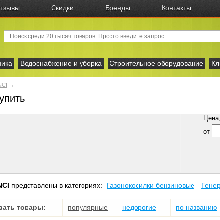
тзывы
Скидки
Бренды
Контакты
ника
Водоснабжение и уборка
Строительное оборудование
Кл
NCI
→
упить
Цена, 
от
NCI
представлены в категориях:
Газонокосилки бензиновые
Генер
вать товары:
популярные
недорогие
по названию