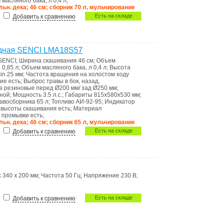
 масляного бака, л
0,4 л
;
альн. дека; 46 см; сборник 70 л, мульчирование
Есть на складе
Добавить к сравнению
одная SENCI LMA18S57
SENCI
;
Ширина скашивания
46 см
;
Объем
а
0,85 л
;
Объем масляного бака, л
0,4 л
;
Высота
min
25 мм
;
Частота вращения на холостом ходу
ние
есть
;
Выброс травы
в бок, назад,
са
резиновые перед Ø200 мм/ зад Ø250 мм
;
ной
;
Мощность
3.5 л.с.
;
Габариты
815x580x530 мм
;
авосборника
65 л
;
Топливо
АИ-92-95
;
Индикатоp
а высоты скашивания
есть
;
Материал
я промывки
есть
;
альн. дека; 46 см; сборник 65 л, мульчирование
Есть на складе
Добавить к сравнению
x 340 x 200 мм
;
Частота
50 Гц
;
Напряжение
230 В
;
Есть на складе
Добавить к сравнению