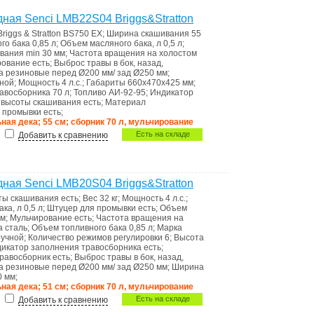
ная Senci LMB22S04 Briggs&Stratton
Briggs & Stratton BS750 EX
;
Ширина скашивания
55
го бака
0,85 л
;
Объем масляного бака, л
0,5 л
;
вания min
30 мм
;
Частота вращения на холостом
рование
есть
;
Выброс травы
в бок, назад,
са
резиновые перед Ø200 мм/ зад Ø250 мм
;
ной
;
Мощность
4 л.с.
;
Габариты
660x470x425 мм
;
авосборника
70 л
;
Топливо
АИ-92-95
;
Индикатоp
а высоты скашивания
есть
;
Материал
я промывки
есть
;
льная дека; 55 см; сборник 70 л, мульчирование
Есть на складе
Добавить к сравнению
ная Senci LMB20S04 Briggs&Stratton
оты скашивания
есть
;
Вес
32 кг
;
Мощность
4 л.с.
;
ака, л
0,5 л
;
Штуцер для промывки
есть
;
Объем
мм
;
Мульчирование
есть
;
Частота вращения на
са
сталь
;
Объем топливного бака
0,85 л
;
Марка
ручной
;
Количество режимов регулировки
6
;
Высота
икатоp запoлнения травoсборника
есть
;
равосборник
есть
;
Выброс травы
в бок, назад,
са
резиновые перед Ø200 мм/ зад Ø250 мм
;
Ширина
0 мм
;
льная дека; 51 см; сборник 70 л, мульчирование
Есть на складе
Добавить к сравнению