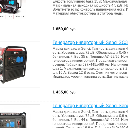
Емкость топливного бака
15 л
;
Максимальная 
Максимальная выходная мощность
4.5 кВт
;
И
Вольтметр
есть
;
Контроль напряжения
есть
;
И
Материал обмоток ротора и статора
медь
;
1 850,00
руб.
Генератор инверторный Senci SC3
Марка двигателя
Senci
;
Тактность двигателя
4
есть
;
Уровень шума
72 дБ
;
Объем масла
0,45 
бензиновый
;
Вес
35 кг
;
Топливо
АИ-92/95
;
Ном
генератора
инверторный
;
Продолжительност
ручной
;
Габариты
537х445х460 мм
;
Напряже
фаз
1
;
Максимальная выходная мощность
3.2
шт. 16 А
;
Выход 12 В
есть
;
Счетчик моточасов
Индикатор уровня топлива
есть
;
Датчик масл
1 435,00
руб.
Генератор инверторный Senci Senc
Марка двигателя
Senci
;
Тактность двигателя
4
есть
;
Уровень шума
72 дБ
;
Объем масла
0,6 л
бензиновый
;
Вес
44 кг
;
Топливо
АИ-92/95
;
Ном
генератора
инверторный
;
Продолжительност
ручной
;
Сила тока
19.6 А
;
Габариты
540х450х