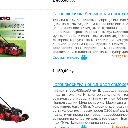
1 800,00
руб.
Газонокосилка бензиновая самох
Тип двигателя
бензиновый
;
Марка двигателя
двигателя
196 см³
;
Объем топливного бака
0,
скашивания max
75 мм
;
Высота скашивания 
2800 об/мин
;
Травосборник
есть
;
Мульчирова
мульчирование и сбор
;
Самоходная
да
;
Коле
Материал корпуса
сталь
;
Вес
36 кг
;
Запуск
руч
Количество режимов регулировки
7
;
Объем тр
запoлнения травoсборника
есть
;
Регулировк
травосборника
пластик, текстиль
;
Штуцер дл
5 л.с; ст
Смотрите видео
1 150,00
руб.
Газонокосилка бензиновая самох
Габариты
950x635x530 мм
;
Штуцер для пром
пластик, текстиль
;
Индикатоp запoлнения тр
режимов регулировки
7
;
Запуск
ручной
;
Объем
Привод
задний
;
Мощность
5 л.с
;
Марка двига
топливного бака
0,85 л
;
Материал корпуса
ст
есть
;
Колеса
резиновые перед Ø200 мм/ зад 
назад, мульчирование и сбор
;
Травосборник
е
вращения на холостом ходу
2800 об/мин
;
Выс
max
75 мм
;
Ширина скашивания
55 см
;
5 л.с; ст