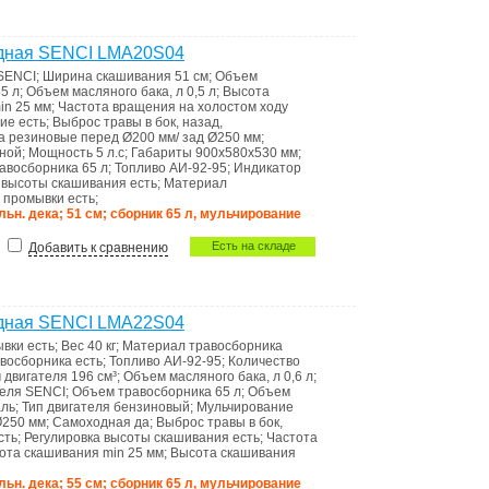
одная SENCI LMA20S04
SENCI
;
Ширина скашивания
51 см
;
Объем
85 л
;
Объем масляного бака, л
0,5 л
;
Высота
min
25 мм
;
Частота вращения на холостом ходу
ние
есть
;
Выброс травы
в бок, назад,
са
резиновые перед Ø200 мм/ зад Ø250 мм
;
ной
;
Мощность
5 л.с
;
Габариты
900x580x530 мм
;
авосборника
65 л
;
Топливо
АИ-92-95
;
Индикатоp
а высоты скашивания
есть
;
Материал
я промывки
есть
;
альн. дека; 51 см; сборник 65 л, мульчирование
Есть на складе
Добавить к сравнению
одная SENCI LMA22S04
ывки
есть
;
Вес
40 кг
;
Материал травосборника
авoсборника
есть
;
Топливо
АИ-92-95
;
Количество
 двигателя
196 см³
;
Объем масляного бака, л
0,6 л
;
теля
SENCI
;
Объем травосборника
65 л
;
Объем
аль
;
Тип двигателя
бензиновый
;
Мульчирование
Ø250 мм
;
Самоходная
да
;
Выброс травы
в бок,
сть
;
Регулировка высоты скашивания
есть
;
Частота
ота скашивания min
25 мм
;
Высота скашивания
альн. дека; 55 см; сборник 65 л, мульчирование