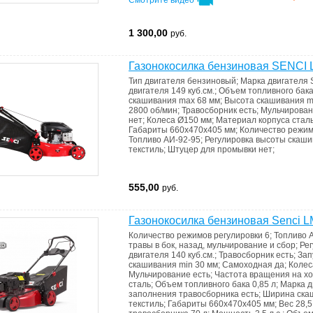
Смотрите видео
1 300,00
руб.
Газонокосилка бензиновая SENCI
Тип двигателя
бензиновый
;
Марка двигателя
двигателя
149 куб.см.
;
Объем топливного бак
скашивания max
68 мм
;
Высота скашивания 
2800 об/мин
;
Травосборник
есть
;
Мульчирова
нет
;
Колеса
Ø150 мм
;
Материал корпуса
стал
Габариты
660x470x405 мм
;
Количество режим
Топливо
АИ-92-95
;
Регулировка высоты скаш
текстиль
;
Штуцер для промывки
нет
;
555,00
руб.
Газонокосилка бензиновая Senci L
Количество режимов регулировки
6
;
Топливо
травы
в бок, назад, мульчирование и сбор
;
Ре
двигателя
140 куб.см.
;
Травосборник
есть
;
Зап
скашивания min
30 мм
;
Самоходная
да
;
Коле
Мульчирование
есть
;
Частота вращения на х
сталь
;
Объем топливного бака
0,85 л
;
Марка д
запoлнения травoсборника
есть
;
Ширина ска
текстиль
;
Габариты
660x470x405 мм
;
Вес
28,5