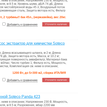
. ниже в описании
;
Напряжение
230 В
;
Мощность,
беля, м
8.5 м
;
Уровень шума, дБ/А
74 дБ
;
Длина
ля чистой/грязной воды
45 л
;
Воздушный поток
ержавеющая сталь
;
Защита мотора
есть
;
Фильтр
т, 2 турбины!! бак 45л., (нержавейка), вес 20кг.
Уточните наличие
Добавить к сравнению
 экстрактор для химчистки Soteco
л
;
Длина всасывающего шланга, м
2 м
;
Длина
78 дБ
;
Защита мотора
есть
;
Масса, кг
10.2 кг
;
рующая поверхность
аквафильтр
;
Материал бака
 м3/час
;
Число турбин
1
;
Фильтр
есть
;
Мощность,
чистка
;
Комплектация
см. ниже в описании
;
1200 Вт, до S=300 м2, сборка ИТАЛИЯ
Уточните наличие
Добавить к сравнению
ной Soteco Panda 423
. ниже в описании
;
Напряжение
230 В
;
Мощность,
беля, м
8.5 м
;
Разрежение, мбар
2200 мм