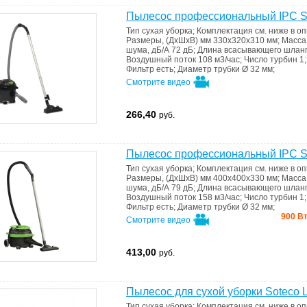
Пылесос профессиональный IPC
Тип
сухая уборка
;
Комплектация
см. ниже в о
Размеры, (ДхШхВ) мм
330х320х310 мм
;
Масса,
шума, дБ/А
72 дБ
;
Длина всасывающего шланг
Воздушный поток
108 м3/час
;
Число турбин
1
Фильтр
есть
;
Диаметр трубки
Ø 32 мм
;
Смотрите видео
266,40
руб.
Пылесос профессиональный IPC 
Тип
сухая уборка
;
Комплектация
см. ниже в о
Размеры, (ДхШхВ) мм
400х400х330 мм
;
Масса,
шума, дБ/А
79 дБ
;
Длина всасывающего шланг
Воздушный поток
158 м3/час
;
Число турбин
1
Фильтр
есть
;
Диаметр трубки
Ø 32 мм
;
900 Вт
Смотрите видео
413,00
руб.
Пылесос для сухой уборки Soteco
Тип
сухая уборка
;
Комплектация
см. ниже в о