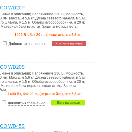
TECO WD20P
. ниже в описании
;
Напряжение
230 В
;
Мощность,
0 мм
;
Масса, кг
5,6 кг
;
Длина сетевого кабеля, м
5 м
;
го шланга, м
1,5 м
;
Объём мусоросборника, л
20 л
;
;
Материал бака
пластик
;
Защита мотора
есть
;
1400 Вт, бак 20 л., (пластик), вес 5,6 кг.
Уточните наличие
Добавить к сравнению
TECO WD20S
. ниже в описании
;
Напряжение
230 В
;
Мощность,
0 мм
;
Масса, кг
5,6 кг
;
Длина сетевого кабеля, м
5 м
;
го шланга, м
1,5 м
;
Объём мусоросборника, л
20 л
;
;
Материал бака
нержавеющая сталь
;
Защита
2мм
;
1400 Вт, бак 20 л., (нержавейка), вес 5,6 кг.
Есть на складе
Добавить к сравнению
TECO WD45S