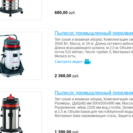
680,00
руб.
Пылесос промышленный передвиж
Тип
сухая и влажная уборка
;
Комплектация
см
3500 Вт
;
Масса, кг
26 кг
;
Длина сетевого кабел
Длина всасывающего шланга, м
2,5 м
;
Объём б
поток
510 м3/час
;
Число турбин
3
;
Материал 
Фильтр
есть
;
Смотрите видео
2 368,00
руб.
Пылесос промышленный передвиж
Тип
сухая и влажная уборка
;
Комплектация
см
Размеры, (ДхШхВ) мм
500х500х990 мм
;
Масса,
Разрежение, мбар
2200 мм вод.столба
;
Урове
м
2,5 м
;
Объём баков для чистой/грязной вод
Материал бака
нержавеющая сталь
;
Защита 
1 390,00
руб.