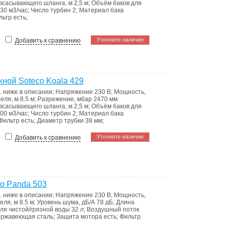
всасывающего шланга, м
2,5 м
;
Объём баков для
30 м3/час
;
Число турбин
2
;
Материал бака
льтр
есть
;
Уточните наличие
Добавить к сравнению
ой Soteco Koala 429
. ниже в описании
;
Напряжение
230 В
;
Мощность,
беля, м
8.5 м
;
Разрежение, мбар
2470 мм
всасывающего шланга, м
2,5 м
;
Объём баков для
00 м3/час
;
Число турбин
2
;
Материал бака
Фильтр
есть
;
Диаметр трубки
38 мм
;
Уточните наличие
Добавить к сравнению
o Panda 503
. ниже в описании
;
Напряжение
230 В
;
Мощность,
беля, м
8.5 м
;
Уровень шума, дБ/А
78 дБ
;
Длина
ля чистой/грязной воды
32 л
;
Воздушный поток
ержавеющая сталь
;
Защита мотора
есть
;
Фильтр