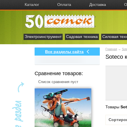
Каталог
Оплата
Доставка
О
Электроинструмент
Садовая техника
Силовая тех
Главная
→
Sot
Все разделы сайта
Soteco 
Сравнение товаров:
Список сравнения пуст
Товары
So
Сортиро