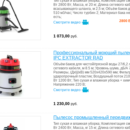
Тип
сухая и влажная уборка
;
Комплектация
см
Вт
2800 Вт
;
Масса, кг
20 кг
;
Длина сетевого ка
всасывающего шланга, м
2,5 м
;
Объём баков д
510 м3/час
;
Число турбин
2
;
Материал бака
н
есть
;
2800 В
Смотрите видео
1 073,00
руб.
Профессиональный моющий пылесос
IPC EXTRACTOR RAD
Объём баков для чистой/грязной воды
27/6,2 
сетевого кабеля, м
8.5 м
;
Уровень шума, дБ/А
Размеры, (ДхШхВ) мм
520х420х590 мм
;
Фильт
ударопрочный пластик
;
Воздушный поток
210
Вт
1200 Вт
;
Тип
сухая и влажная уборка + хим
Напряжение
220 В
;
Смотрите видео
1 230,00
руб.
Пылесос промышленный передвиж
Тип
сухая и влажная уборка
;
Комплектация
см
Вт
2400 Вт
;
Масса, кг
15 кг
;
Длина сетевого ка