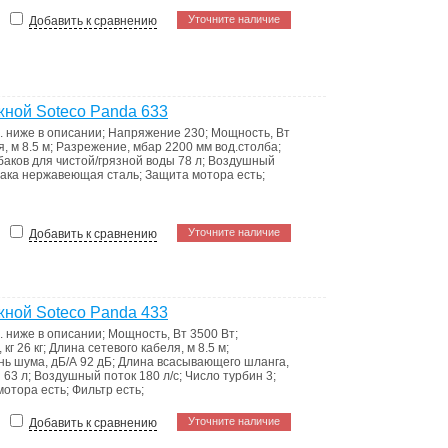
Уточните наличие
Добавить к сравнению
ной Soteco Panda 633
. ниже в описании
;
Напряжение
230
;
Мощность, Вт
я, м
8.5 м
;
Разрежение, мбар
2200 мм вод.столба
;
аков для чистой/грязной воды
78 л
;
Воздушный
бака
нержавеющая сталь
;
Защита мотора
есть
;
Уточните наличие
Добавить к сравнению
ной Soteco Panda 433
. ниже в описании
;
Мощность, Вт
3500 Вт
;
 кг
26 кг
;
Длина сетевого кабеля, м
8.5 м
;
нь шума, дБ/А
92 дБ
;
Длина всасывающего шланга,
ы
63 л
;
Воздушный поток
180 л/с
;
Число турбин
3
;
мотора
есть
;
Фильтр
есть
;
Уточните наличие
Добавить к сравнению