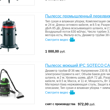
Пылесос промышленный передвижн
Тип
сухая и влажная уборка
;
Комплектация
см
кг
24 кг
;
Длина сетевого кабеля, м
8.5 м
;
Разре
дБ/А
85 дБ
;
Длина всасывающего шланга, м
2,
Воздушный поток
630 м3/час
;
Число турбин
3
мотора
есть
;
Фильтр
есть
;
Диаметр трубки
38
Смотрите видео
1 000,00
руб.
Пылесос моющий IPC SOTECO CA
Диаметр трубки
Ø 36 мм
;
Напряжение
230 В
;
электроинструмента
нет
;
Объём баков для чи
шланга, м
2 м
;
Уровень шума, дБ/А
72 дБ
;
Раз
кабеля, м
8.5 м
;
Масса, кг
11 кг
;
Мощность, Вт
Материал бака
нержавеющая сталь
;
Защита 
описании
;
Тип
сухая и влажная уборка + химч
Смотрите видео
972,00
снят с производства
руб.