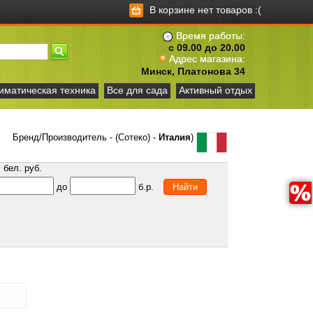
В корзине нет товаров :(
Время работы:
с 09.00 до 20.00
Адрес магазина:
Минск, Платонова 34
иматическая техника
Все для сада
Активный отдых
Бренд/Производитель - (Сотеко) -
Италия
)
бел. руб.
до
б.р.