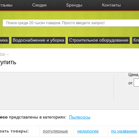
тзывы
Скидки
Бренды
Контакты
ника
Водоснабжение и уборка
Строительное оборудование
Кл
eco
→
купить
Цена, 
от
teco
представлены в категориях:
Пылесосы
вать товары:
популярные
недорогие
по названию