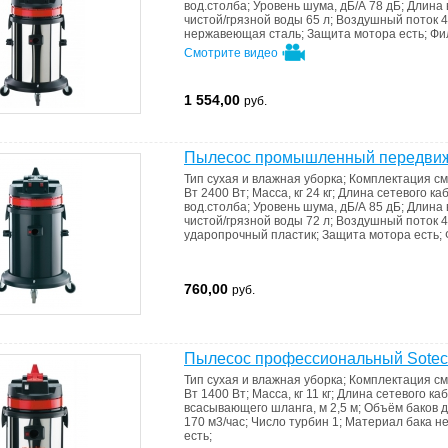
вод.столба
;
Уровень шума, дБ/А
78 дБ
;
Длина 
чистой/грязной воды
65 л
;
Воздушный поток
4
нержавеющая сталь
;
Защита мотора
есть
;
Фи
Смотрите видео
1 554,00
руб.
Пылесос промышленный передвижн
Тип
сухая и влажная уборка
;
Комплектация
см
Вт
2400 Вт
;
Масса, кг
24 кг
;
Длина сетевого ка
вод.столба
;
Уровень шума, дБ/А
85 дБ
;
Длина 
чистой/грязной воды
72 л
;
Воздушный поток
4
ударопрочный пластик
;
Защита мотора
есть
;
760,00
руб.
Пылесос профессиональный Sotec
Тип
сухая и влажная уборка
;
Комплектация
см
Вт
1400 Вт
;
Масса, кг
11 кг
;
Длина сетевого ка
всасывающего шланга, м
2,5 м
;
Объём баков д
170 м3/час
;
Число турбин
1
;
Материал бака
н
есть
;