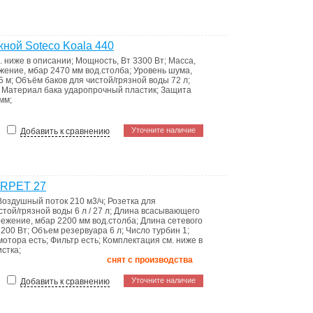
ой Soteco Koala 440
. ниже в описании
;
Мощность, Вт
3300 Вт
;
Масса,
жение, мбар
2470 мм вод.столба
;
Уровень шума,
5 м
;
Объём баков для чистой/грязной воды
72 л
;
;
Материал бака
ударопрочный пластик
;
Защита
 мм
;
Уточните наличие
Добавить к сравнению
RPET 27
Воздушный поток
210 м3/ч
;
Розетка для
стой/грязной воды
6 л / 27 л
;
Длина всасывающего
режение, мбар
2200 мм вод.столба
;
Длина сетевого
1200 Вт
;
Объем резервуара
6 л
;
Число турбин
1
;
мотора
есть
;
Фильтр
есть
;
Комплектация
см. ниже в
истка
;
снят с производства
Уточните наличие
Добавить к сравнению