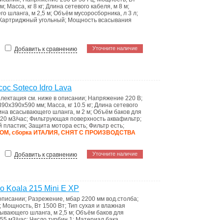
мм
;
Масса, кг
8 кг
;
Длина сетевого кабеля, м
8 м
;
го шланга, м
2,5 м
;
Объём мусоросборника, л
3 л
;
Картриджный угольный
;
Мощность всасывания
Уточните наличие
Добавить к сравнению
с Soteco Idro Lava
плектация
см. ниже в описании
;
Напряжение
220 В
;
390х390х590 мм
;
Масса, кг
10.5 кг
;
Длина сетевого
ина всасывающего шланга, м
2 м
;
Объём баков для
20 м3/час
;
Фильтрующая поверхность
аквафильтр
;
 пластик
;
Защита мотора
есть
;
Фильтр
есть
;
М, сборка ИТАЛИЯ, СНЯТ С ПРОИЗВОДСТВА
Уточните наличие
Добавить к сравнению
 Koala 215 Mini E XP
 описании
;
Разрежение, мбар
2200 мм вод.столба
;
;
Мощность, Вт
1500 Вт
;
Тип
сухая и влажная
сывающего шланга, м
2,5 м
;
Объём баков для
55 м3/час
;
Число турбин
1
;
Материал бака