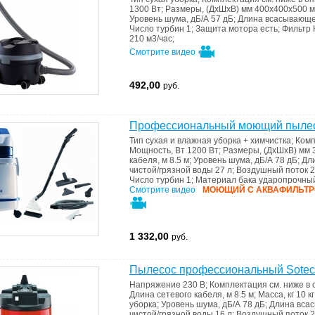
1300 Вт
;
Размеры, (ДхШхВ) мм
400х400х500 
Уровень шума, дБ/А
57 дБ
;
Длина всасывающе
Число турбин
1
;
Защита мотора
есть
;
Фильтр
210 м3/час
;
Смотрите видео
492,00
руб.
Профессиональный моющий пылесо
Тип
сухая и влажная уборка + химчистка
;
Ком
Мощность, Вт
1200 Вт
;
Размеры, (ДхШхВ) мм
кабеля, м
8.5 м
;
Уровень шума, дБ/А
78 дБ
;
Дл
чистой/грязной воды
27 л
;
Воздушный поток
2
Число турбин
1
;
Материал бака
ударопрочный
Смотрите видео
МОЮЩИЙ С АКВАФИЛЬТРО
1 332,00
руб.
Пылесос профессиональный Soteco
Напряжение
230 В
;
Комплектация
см. ниже в
Длина сетевого кабеля, м
8.5 м
;
Масса, кг
10 кг
уборка
;
Уровень шума, дБ/А
78 дБ
;
Длина вса
чистой/грязной воды
16 л
;
Воздушный поток
2