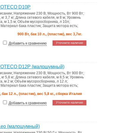
 SOTECO D10P
писании
;
Напряжение
230 В
;
Мощность, Вт
900 Вт
;
 кг
3,7 кг
;
Длина сетевого кабеля, м
8 м
;
Уровень
а, м
1,5 м
;
Объём мусоросборника, л
10л
;
;
Материал бака
пластик
;
Защита мотора
есть
;
900 Вт, бак 10 л., (пластик), вес 3,7кг.
Уточните наличие
Добавить к сравнению
SOTECO D12P (малошумный)
писании
;
Напряжение
230 В
;
Мощность, Вт
900 Вт
;
 кг
5,8 кг
;
Длина сетевого кабеля, м
8,5 м
;
Уровень
а, м
2 м
;
Объём мусоросборника, л
12 л
;
;
Материал бака
пластик
;
Защита мотора
есть
;
, бак 12 л., (пластик), вес 5,8 кг., сборка Италия
Уточните наличие
Добавить к сравнению
 Leo (малошумный)
писании
;
Напряжение
230 В/ 50 Гц
;
Мощность, Вт