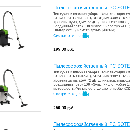
Пылесос хозяйственный IPC SO
Тип
сухая и влажная уборка
;
Комплектация
см
Вт
1400 Вт
;
Размеры, (ДхШхВ) мм
330х310х50
Уровень шума, дБ/А
72 дБ
;
Длина всасывающе
Воздушный поток
108 м3/час
;
Число турбин
1
Фильтр
есть
;
Диаметр трубки
Ø32мм
;
Смотрите видео
195,00
руб.
Пылесос хозяйственный IPC SO
Тип
сухая и влажная уборка
;
Комплектация
см
Вт
1400 Вт
;
Размеры, (ДхШхВ) мм
330х310х50
Уровень шума, дБ/А
72 дБ
;
Длина всасывающе
Воздушный поток
108 м3/час
;
Число турбин
1
мотора
есть
;
Фильтр
есть
;
Диаметр трубки
Ø3
Смотрите видео
250,00
руб.
Пылесос хозяйственный IPC SO