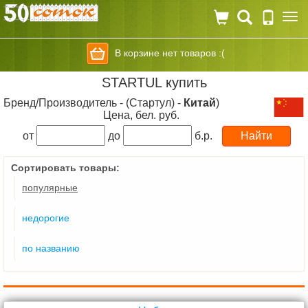
Togg
navi
В корзине нет товаров :(
STARTUL купить
Бренд/Производитель - (Стартул) -
Китай
)
Цена, бел. руб.
от
до
б.р.
Сортировать товары:
популярные
недорогие
по названию