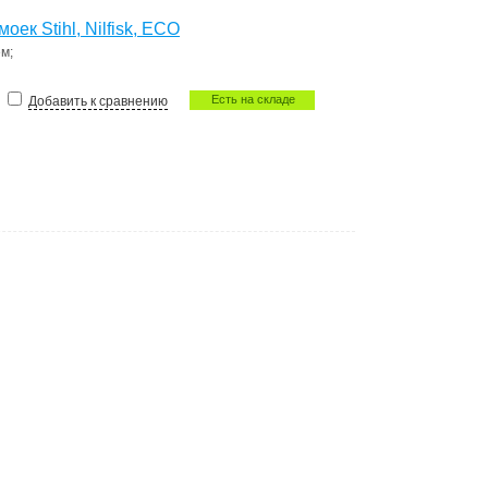
ек Stihl, Nilfisk, ECO
ем
;
Есть на складе
Добавить к сравнению