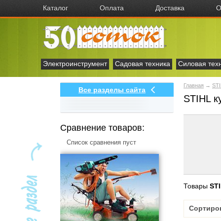
Каталог
Оплата
Доставка
О
Электроинструмент
Садовая техника
Силовая тех
Главная
→
ST
Все разделы сайта
STIHL к
Сравнение товаров:
Список сравнения пуст
Товары
ST
Сортиро