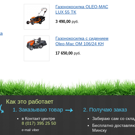
Газонокосилка OLEO-MAC
LUX 55 TK
3 490,00
руб.
ка
Газонокосилка с сидением
Oleo-Mac OM 106/24 KH
17 650,00
руб.
Как это работает
1. Заказываю товар
2. Получаю заказ
в Контакт центре
Забираю сам со скла
8 (017) 395 25 50
Бесплатно доставляю
Минску
e-mail
viber