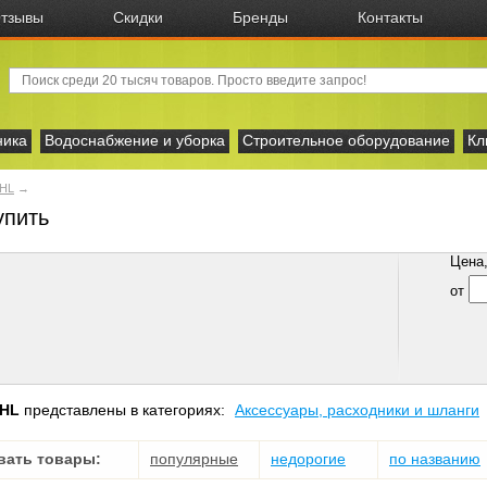
тзывы
Скидки
Бренды
Контакты
ника
Водоснабжение и уборка
Строительное оборудование
Кл
IHL
→
упить
Цена, 
от
IHL
представлены в категориях:
Аксесcуары, расходники и шланги
вать товары:
популярные
недорогие
по названию