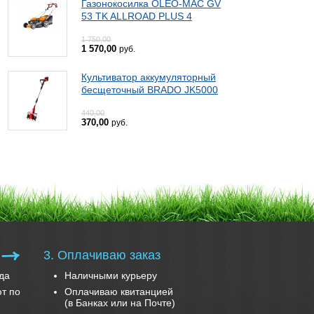
Газонокосилка OLEO-MAC GV
53 TK ALLROAD PLUS 4
1 750,00
1 570,00
руб.
Культиватор аккумуляторный
бесщеточный BRADO JK5000
440,00
370,00
руб.
3. Оплачиваю заказ
да
Наличными курьеру
т по
Оплачиваю квитанцией
(в Банках или на Почте)