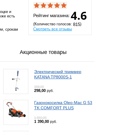
4.6
оцке и
Рейтинг магазина:
кже есть
(Количество голосов:
)
815
Смотреть все отзывы
ии, срокам
Акционные товары
Электрический триммер
KATANA TP8000S-1
368,00
298,00
руб.
Газонокосилка Oleo-Mac G 53
TK COMFORT PLUS
1 550,00
1 390,00
руб.