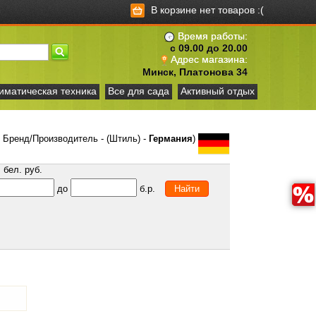
В корзине нет товаров :(
Время работы:
с 09.00 до 20.00
Адрес магазина:
Минск, Платонова 34
иматическая техника
Все для сада
Активный отдых
Бренд/Производитель - (Штиль) -
Германия
)
бел. руб.
до
б.р.