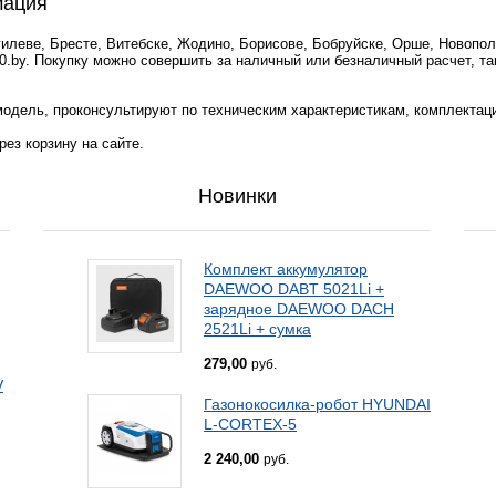
мация
гилеве, Бресте, Витебске, Жодино, Борисове, Бобруйске, Орше, Новопол
0.by. Покупку можно совершить за наличный или безналичный расчет, та
одель, проконсультируют по техническим характеристикам, комплектац
ез корзину на сайте.
Новинки
Комплект аккумулятор
DAEWOO DABT 5021Li +
зарядное DAEWOO DACH
2521Li + сумка
279,00
руб.
V
Газонокосилка-робот HYUNDAI
L-CORTEX-5
2 240,00
руб.