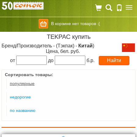
Togg
navi
В корзине нет товаров :(
TEKPAC купить
Бренд/Производитель - (Тэкпак) -
Китай
)
Цена, бел. руб.
от
до
б.р.
Сортировать товары:
популярные
недорогие
по названию