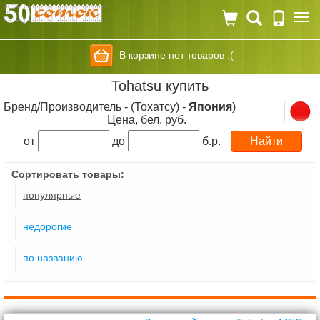
Togg
navi
В корзине нет товаров :(
Tohatsu купить
Бренд/Производитель - (Тохатсу) -
Япония
)
Цена, бел. руб.
от
до
б.р.
Сортировать товары:
популярные
недорогие
по названию