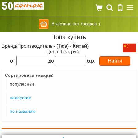
Togg
navi
В корзине нет товаров :(
Toua купить
Бренд/Производитель - (Тюа) -
Китай
)
Цена, бел. руб.
от
до
б.р.
Сортировать товары:
популярные
недорогие
по названию