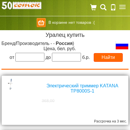
Togg
navi
В корзине нет товаров :(
Уралец купить
Бренд/Производитель - -
Россия
)
Цена, бел. руб.
от
до
б.р.
Электрический триммер KATANA
TP8000S-1
368,00
298,00
руб.
Рассрочка на 3 мес.